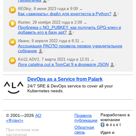
21
REDkiy
,
8 июня 2023 года в 9:09 →
Как «замокать» файл для юниттеста в Python?
2
fhunter
,
29 ноября 2022 года в 2:09 →
Проблема с NO_PUBKEY: как получить GPG-ключ и
добавить его в базу apt?
6
Иванн
,
9 апреля 2022 года в 8:31 →
Ассоциация РАСПО провела первое учредительное
собрание
1
Kiri11.ADV1
,
7 марта 2021 года в 12:01 →
Логи catalina.out в TomCat 9 в формате JSON
1
DevOps as a Service from Palark
24/7 SRE & DevOps service to cover all your
Kubernetes needs.
Разработано в
© 2001—2026
АО
Правила
компании
«Флант»
публикации
Обратная
При полном или
связь
Идея и
частичном