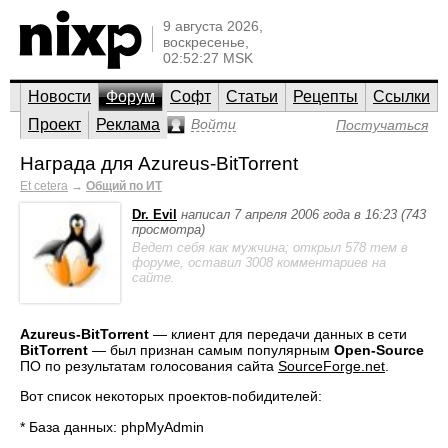
9 августа 2026,
воскресенье,
02:52:27 MSK
Новости
Форум
Софт
Статьи
Рецепты
Ссылки
Проект
Реклама
Войти
Постучаться
Награда для Azureus-BitTorrent
Et cetera
→
Общий по ИТ
Dr. Evil
написал 7 апреля 2006 года в 16:23 (743
просмотра)
Ведет себя как мужчина; открыл 578 тем в
форуме, оставил 3008 комментариев на
сайте.
Azureus-BitTorrent
— клиент для передачи данных в сети
BitTorrent
— был признан самым популярным
Open-Source
ПО по результатам голосования сайта
SourceForge.net
.
Вот список некоторых проектов-побидителей:
* База данных: phpMyAdmin