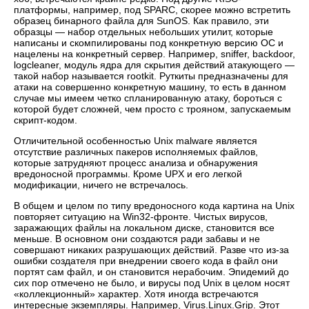
платформы, например, под SPARC, скорее можно встретить
образец бинарного файла для SunOS. Как правило, эти
образцы — набор отдельных небольших утилит, которые
написаны и скомпилированы под конкретную версию ОС и
нацелены на конкретный сервер. Например, sniffer, backdoor,
logcleaner, модуль ядра для скрытия действий атакующего —
такой набор называется rootkit. Руткиты предназначены для
атаки на совершенно конкретную машину, то есть в данном
случае мы имеем четко спланированную атаку, бороться с
которой будет сложней, чем просто с трояном, запускаемым
скрипт-кодом.
Отличительной особенностью Unix malware является
отсутствие различных пакеров исполняемых файлов,
которые затрудняют процесс анализа и обнаружения
вредоносной программы. Кроме UPX и его легкой
модификации, ничего не встречалось.
В общем и целом по типу вредоносного кода картина на Unix
повторяет ситуацию на Win32-фронте. Чистых вирусов,
заражающих файлы на локальном диске, становится все
меньше. В основном они создаются ради забавы и не
совершают никаких разрушающих действий. Разве что из-за
ошибки создателя при внедрении своего кода в файл они
портят сам файл, и он становится нерабочим. Эпидемий до
сих пор отмечено не было, и вирусы под Unix в целом носят
«коллекционный» характер. Хотя иногда встречаются
интересные экземпляры. Например, Virus.Linux.Grip. Этот