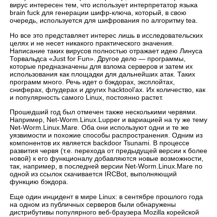
вирус интересен тем, что использует интерпретатор языка
brain fuck для генерации шифр-ключа, который, в свою
очередь, используется для шифрования по алгоритму tea.
Но все это представляет интерес лишь в исследовательских
целях и не несет никакого практического значения.
Написание таких вирусов полностью отражает идею Линуса
Торвальдса «Just for Fun». Другое дело — программы,
которые предназначены для взлома серверов и затем их
использования как площадки для дальнейших атак. Таких
программ много. Речь идет о бэкдорах, эксплойтах,
сниферах, флудерах и других hacktool’ах. Их количество, как
и популярность самого Linux, постоянно растет.
Прошедший год был отмечен также несколькими червями.
Например, Net-Worm.Linux.Lupper и вариацией на ту же тему
Net-Worm.Linux.Mare. Оба они используют одни и те же
уязвимости и похожие способы распространения. Одним из
компонентов их является backdoor Tsunami. В процессе
развития червя (т.е. перехода от предыдущей версии к более
новой) к его функционалу добавляются новые возможности,
так, например, в последней версии Net-Worm.Linux.Mare по
одной из ссылок скачивается IRCBot, выполняющий
функцию бэкдора.
Еще один инцидент в мире Linux: в сентябре прошлого года
на одном из публичных серверов были обнаружены
дистрибутивы популярного веб-браузера Mozilla корейской