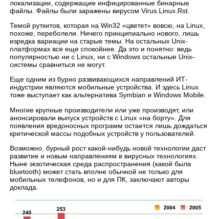
локализации, содержащие инфицированные бинарные
файлы. Файлы были заражены вирусом Virus.Linux.Rst.
Темой руткитов, которая на Win32 «цветет» вовсю, на Linux,
похоже, переболели. Ничего принципиально нового, лишь
изредка вариации на старые темы. На остальных Unix-
платформах все еще спокойнее. Да это и понятно: ведь
популярностью ни с Linux, ни с Windows остальные Unix-
системы сравниться не могут.
Еще одним из бурно развивающихся направлений ИТ-
индустрии являются мобильные устройства. И здесь Linux
тоже выступает как альтернатива Symbian и Windows Mobile.
Многие крупные производители или уже производят, или
анонсировали выпуск устройств с Linux «на борту». Для
появления вредоносных программ остается лишь дождаться
критической массы подобных устройств у пользователей.
Возможно, бурный рост какой-нибудь новой технологии даст
развитие и новым направлениям в вирусных технологиях.
Ныне экзотическая среда распространения (какой была
bluetooth) может стать вполне обычной не только для
мобильных телефонов, но и для ПК, заключают авторы
доклада.