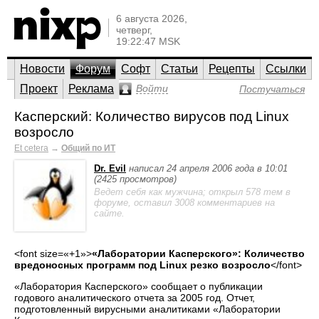
6 августа 2026,
четверг,
19:22:47 MSK
Новости
Форум
Софт
Статьи
Рецепты
Ссылки
Проект
Реклама
Войти
Постучаться
Касперский: Количество вирусов под Linux
возросло
Et cetera
→
Общий по ИТ
Dr. Evil
написал 24 апреля 2006 года в 10:01
(2425 просмотров)
Ведет себя как мужчина; открыл 578 тем в
форуме, оставил 3008 комментариев на
сайте.
<font size=«+1»>
«Лаборатории Касперского»: Количество
вредоносных программ под Linux резко возросло
</font>
«Лаборатория Касперского» сообщает о публикации
годового аналитического отчета за 2005 год. Отчет,
подготовленный вирусными аналитиками «Лаборатории