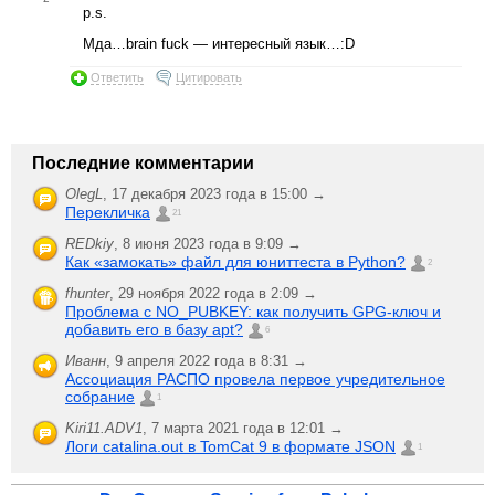
p.s.
Мда…brain fuсk — интересный язык…:D
Ответить
Цитировать
Последние комментарии
OlegL
,
17 декабря 2023 года в 15:00 →
Перекличка
21
REDkiy
,
8 июня 2023 года в 9:09 →
Как «замокать» файл для юниттеста в Python?
2
fhunter
,
29 ноября 2022 года в 2:09 →
Проблема с NO_PUBKEY: как получить GPG-ключ и
добавить его в базу apt?
6
Иванн
,
9 апреля 2022 года в 8:31 →
Ассоциация РАСПО провела первое учредительное
собрание
1
Kiri11.ADV1
,
7 марта 2021 года в 12:01 →
Логи catalina.out в TomCat 9 в формате JSON
1