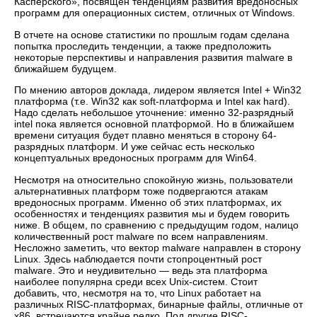
Касперского», посвящен тенденциям развития вредоносных
программ для операционных систем, отличных от Windows.
В отчете на основе статистики по прошлым годам сделана
попытка проследить тенденции, а также предположить
некоторые перспективы и направления развития malware в
ближайшем будущем.
По мнению авторов доклада, лидером является Intel + Win32
платформа (т.е. Win32 как soft-платформа и Intel как hard).
Надо сделать небольшое уточнение: именно 32-разрядный
intel пока является основной платформой. Но в ближайшем
времени ситуация будет плавно меняться в сторону 64-
разрядных платформ. И уже сейчас есть несколько
концептуальных вредоносных программ для Win64.
Несмотря на относительно спокойную жизнь, пользователи
альтернативных платформ тоже подвергаются атакам
вредоносных программ. Именно об этих платформах, их
особенностях и тенденциях развития мы и будем говорить
ниже. В общем, по сравнению с предыдущим годом, налицо
количественный рост malware по всем направлениям.
Несложно заметить, что вектор malware направлен в сторону
Linux. Здесь наблюдается почти стопроцентный рост
malware. Это и неудивительно — ведь эта платформа
наиболее популярна среди всех Unix-систем. Стоит
добавить, что, несмотря на то, что Linux работает на
различных RISC-платформах, бинарные файлы, отличные от
x86, встречаются крайне редко. Под другие RISC-