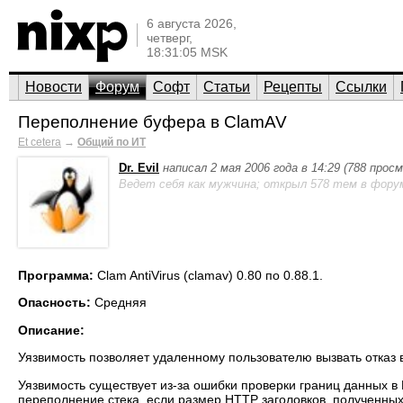
6 августа 2026,
четверг,
18:31:05 MSK
Новости
Форум
Софт
Статьи
Рецепты
Ссылки
Переполнение буфера в ClamAV
Et cetera
→
Общий по ИТ
Dr. Evil
написал 2 мая 2006 года в 14:29 (788 прос
Ведет себя как мужчина; открыл 578 тем в фору
Программа:
Clam AntiVirus (clamav) 0.80 по 0.88.1.
Опасность:
Средняя
Описание:
Уязвимость позволяет удаленному пользователю вызвать отказ 
Уязвимость существует из-за ошибки проверки границ данных в
переполнение стека, если размер HTTP заголовков, полученных