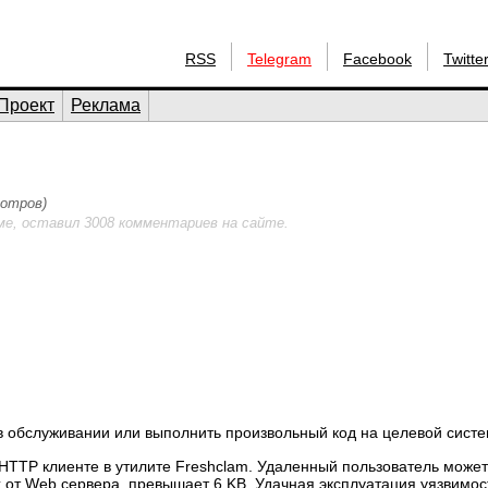
RSS
Telegram
Facebook
Twitte
Проект
Реклама
мотров)
ме, оставил 3008 комментариев на сайте.
в обслуживании или выполнить произвольный код на целевой систе
 HTTP клиенте в утилите Freshclam. Удаленный пользователь может
 от Web сервера, превышает 6 KB. Удачная эксплуатация уязвимос