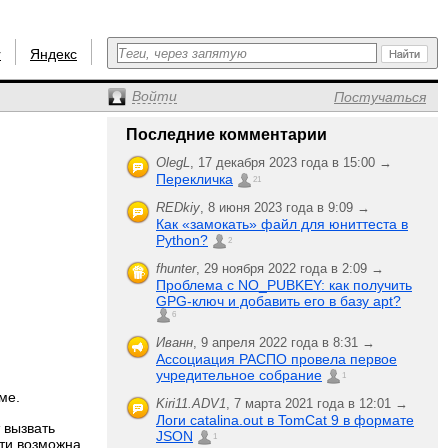
r
Яндекс
Войти
Постучаться
Последние комментарии
OlegL
,
17 декабря 2023 года в 15:00 →
Перекличка
21
REDkiy
,
8 июня 2023 года в 9:09 →
Как «замокать» файл для юниттеста в
Python?
2
fhunter
,
29 ноября 2022 года в 2:09 →
Проблема с NO_PUBKEY: как получить
GPG-ключ и добавить его в базу apt?
6
Иванн
,
9 апреля 2022 года в 8:31 →
Ассоциация РАСПО провела первое
учредительное собрание
1
ме.
Kiri11.ADV1
,
7 марта 2021 года в 12:01 →
Логи catalina.out в TomCat 9 в формате
 вызвать
JSON
1
ти возможна,