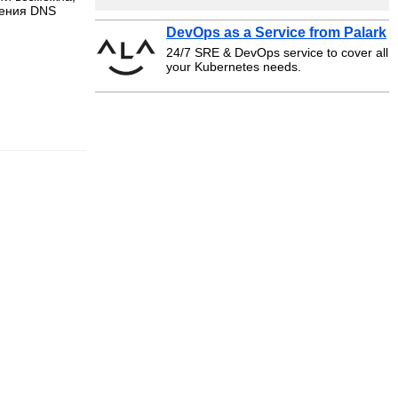
ления DNS
DevOps as a Service from Palark
24/7 SRE & DevOps service to cover all
your Kubernetes needs.