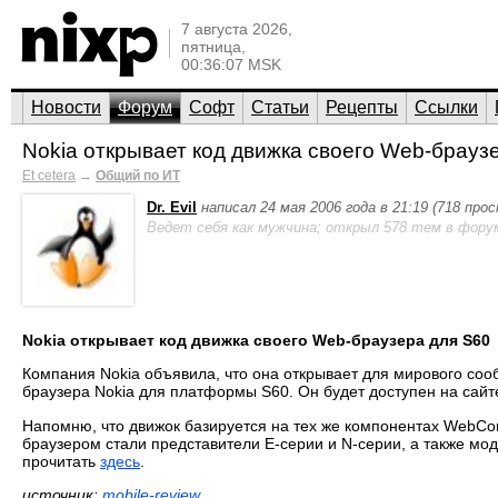
7 августа 2026,
пятница,
00:36:07 MSK
Новости
Форум
Софт
Статьи
Рецепты
Ссылки
Nokia открывает код движка своего Web-брауз
Et cetera
→
Общий по ИТ
Dr. Evil
написал 24 мая 2006 года в 21:19 (718 про
Ведет себя как мужчина; открыл 578 тем в фору
Nokia открывает код движка своего Web-браузера для S60
Компания Nokia объявила, что она открывает для мирового со
браузера Nokia для платформы S60. Он будет доступен на сай
Напомню, что движок базируется на тех же компонентах WebCore
браузером стали представители E-серии и N-серии, а также мод
прочитать
здесь
.
источник:
mobile-review