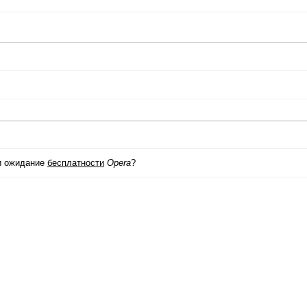
и ожидание
бесплатности
Opera
?