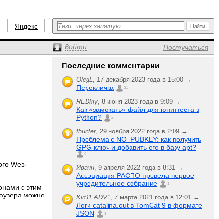
r
Яндекс
Войти
Постучаться
Последние комментарии
OlegL
,
17 декабря 2023 года в 15:00 →
Перекличка
21
REDkiy
,
8 июня 2023 года в 9:09 →
Как «замокать» файл для юниттеста в
Python?
2
fhunter
,
29 ноября 2022 года в 2:09 →
Проблема с NO_PUBKEY: как получить
GPG-ключ и добавить его в базу apt?
6
ого Web-
Иванн
,
9 апреля 2022 года в 8:31 →
Ассоциация РАСПО провела первое
учредительное собрание
1
фонами с этим
раузера можно
Kiri11.ADV1
,
7 марта 2021 года в 12:01 →
Логи catalina.out в TomCat 9 в формате
JSON
1