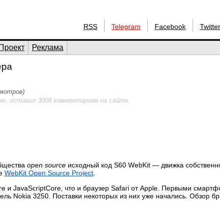
RSS
Telegram
Facebook
Twitte
Проект
Реклама
ера
смотров)
ме, оставил 3008 комментариев на сайте.
общества
open source
исходный код S60 WebKit — движка собственн
те
WebKit Open Source Project
.
 и JavaScriptCore, что и браузер Safari от Apple. Первыми смарт
ель Nokia 3250. Поставки некоторых из них уже начались. Обзор б