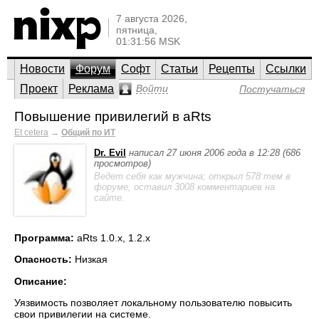
7 августа 2026,
пятница,
01:31:56 MSK
Новости
Форум
Софт
Статьи
Рецепты
Ссылки
Проект
Реклама
Войти
Постучаться
Повышение привилегий в aRts
Et cetera
→
Общий по ИТ
Dr. Evil
написал 27 июня 2006 года в 12:28 (686
просмотров)
Ведет себя как мужчина; открыл 578 тем в
форуме, оставил 3008 комментариев на
сайте.
Программа:
aRts 1.0.x, 1.2.x
Опасность:
Низкая
Описание:
Уязвимость позволяет локальному пользователю повысить
свои привилегии на системе.