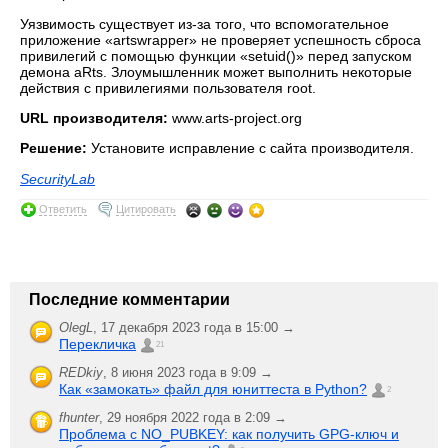
Уязвимость существует из-за того, что вспомогательное
приложение «artswrapper» не проверяет успешность сброса
привилегий с помощью функции «setuid()» перед запуском
демона aRts. Злоумышленник может выполнить некоторые
действия с привилегиями пользователя root.
URL производителя:
www.arts-project.org
Решение:
Установите исправление с сайта производителя.
SecurityLab
Ответить
Цитировать
Последние комментарии
OlegL
,
17 декабря 2023 года в 15:00 →
Перекличка
21
REDkiy
,
8 июня 2023 года в 9:09 →
Как «замокать» файл для юниттеста в Python?
2
fhunter
,
29 ноября 2022 года в 2:09 →
Проблема с NO_PUBKEY: как получить GPG-ключ и