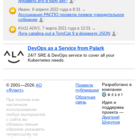
добавить его в базу apt?
6
Иванн
,
9 апреля 2022 года в 8:31 →
Ассоциация РАСПО провела первое учредительное
собрание
1
Kiri11.ADV1
,
7 марта 2021 года в 12:01 →
Логи catalina.out в TomCat 9 в формате JSON
1
DevOps as a Service from Palark
24/7 SRE & DevOps service to cover all your
Kubernetes needs.
Разработано в
© 2001—2026
АО
Правила
компании
«Флант»
публикации
Обратная
При полном или
связь
Идея и
частичном
поддержка
использовании
проекта —
любых материалов
Дмитрий
с сайта вы
Шурупов
обязаны явным
образом указывать
гиперссылку на