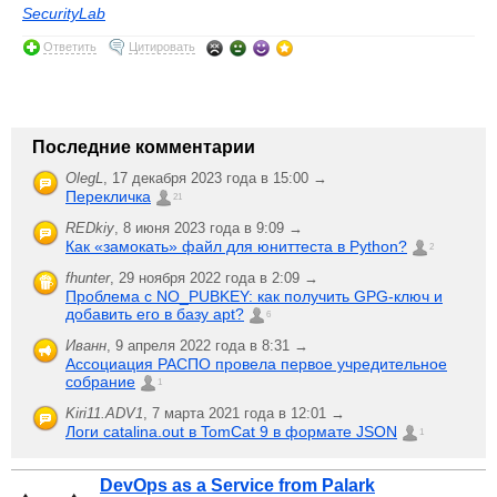
SecurityLab
Ответить
Цитировать
Последние комментарии
OlegL
,
17 декабря 2023 года в 15:00 →
Перекличка
21
REDkiy
,
8 июня 2023 года в 9:09 →
Как «замокать» файл для юниттеста в Python?
2
fhunter
,
29 ноября 2022 года в 2:09 →
Проблема с NO_PUBKEY: как получить GPG-ключ и
добавить его в базу apt?
6
Иванн
,
9 апреля 2022 года в 8:31 →
Ассоциация РАСПО провела первое учредительное
собрание
1
Kiri11.ADV1
,
7 марта 2021 года в 12:01 →
Логи catalina.out в TomCat 9 в формате JSON
1
DevOps as a Service from Palark