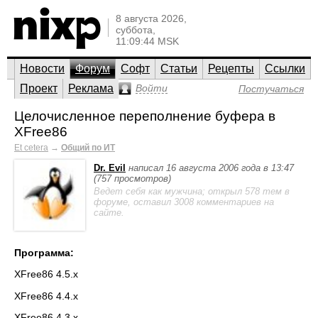
8 августа 2026,
суббота,
11:09:44 MSK
Новости
Форум
Софт
Статьи
Рецепты
Ссылки
Проект
Реклама
Войти
Постучаться
Целочисленное переполнение буфера в
XFree86
Et cetera
→
Общий по ИТ
Dr. Evil
написал 16 августа 2006 года в 13:47
(757 просмотров)
Ведет себя как мужчина; открыл 578 тем в
форуме, оставил 3008 комментариев на
сайте.
Программа:
XFree86 4.5.x
XFree86 4.4.x
XFree86 4.3.x