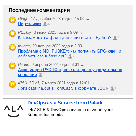
Последние комментарии
OlegL
,
17 декабря 2023 года в 15:00 →
Перекличка
21
REDkiy
,
8 июня 2023 года в 9:09 →
Как «замокать» файл для юниттеста в Python?
2
fhunter
,
29 ноября 2022 года в 2:09 →
Проблема с NO_PUBKEY: как получить GPG-ключ и
добавить его в базу apt?
6
Иванн
,
9 апреля 2022 года в 8:31 →
Ассоциация РАСПО провела первое учредительное
собрание
1
Kiri11.ADV1
,
7 марта 2021 года в 12:01 →
Логи catalina.out в TomCat 9 в формате JSON
1
DevOps as a Service from Palark
24/7 SRE & DevOps service to cover all your
Kubernetes needs.