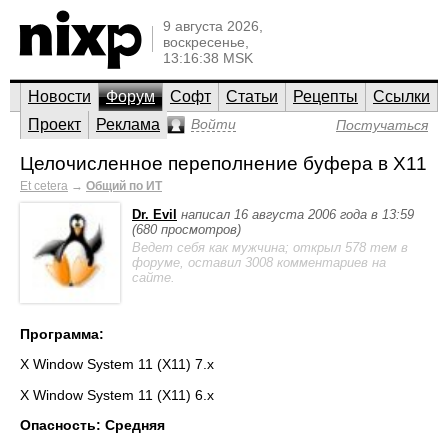
9 августа 2026,
воскресенье,
13:16:38 MSK
Новости
Форум
Софт
Статьи
Рецепты
Ссылки
Проект
Реклама
Войти
Постучаться
Целочисленное переполнение буфера в X11
Et cetera
→
Общий по ИТ
Dr. Evil
написал 16 августа 2006 года в 13:59
(680 просмотров)
Ведет себя как мужчина; открыл 578 тем в
форуме, оставил 3008 комментариев на
сайте.
Программа:
X Window System 11 (X11) 7.x
X Window System 11 (X11) 6.x
Опасность: Средняя