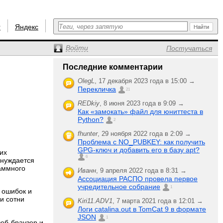
r
Яндекс
Войти
Постучаться
Последние комментарии
OlegL
,
17 декабря 2023 года в 15:00 →
Перекличка
21
REDkiy
,
8 июня 2023 года в 9:09 →
Как «замокать» файл для юниттеста в
Python?
2
fhunter
,
29 ноября 2022 года в 2:09 →
Проблема с NO_PUBKEY: как получить
GPG-ключ и добавить его в базу apt?
их
6
 нуждается
аммного
Иванн
,
9 апреля 2022 года в 8:31 →
Ассоциация РАСПО провела первое
учредительное собрание
1
 ошибок и
и сотни
Kiri11.ADV1
,
7 марта 2021 года в 12:01 →
Логи catalina.out в TomCat 9 в формате
JSON
1
еб-браузер и