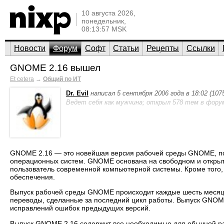
10 августа 2026,
понедельник,
08:13:57 MSK
Новости
Форум
Софт
Статьи
Рецепты
Ссылки
GNOME 2.16 вышел
Et cetera
→
Общий по ИТ
Dr. Evil
написал 5 сентября 2006 года в 18:02 (10
Ведет себя как мужчина; открыл 578 тем в фору
GNOME 2.16 — это новейшая версия рабочей среды GNOME, по
операционных систем. GNOME основана на свободном и открыт
пользователь современной компьютерной системы. Кроме того
обеспечения.
Выпуск рабочей среды GNOME происходит каждые шесть месяце
переводы, сделанные за последний цикл работы. Выпуск GNOME
исправлений ошибок предыдущих версий.
Выпуск GNOME 2.16 содержит все необходимые для обычной ра