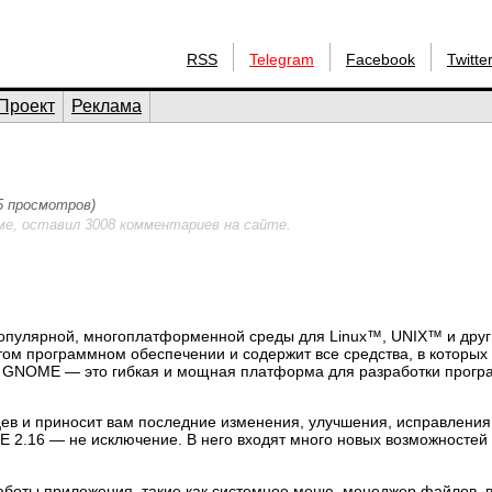
RSS
Telegram
Facebook
Twitte
Проект
Реклама
75 просмотров)
ме, оставил 3008 комментариев на сайте.
пулярной, многоплатформенной среды для Linux™, UNIX™ и друг
ом программном обеспечении и содержит все средства, в которых
, GNOME — это гибкая и мощная платформа для разработки прогр
в и приносит вам последние изменения, улучшения, исправления
 2.16 — не исключение. В него входят много новых возможностей 
боты приложения, такие как системное меню, менеджер файлов, в