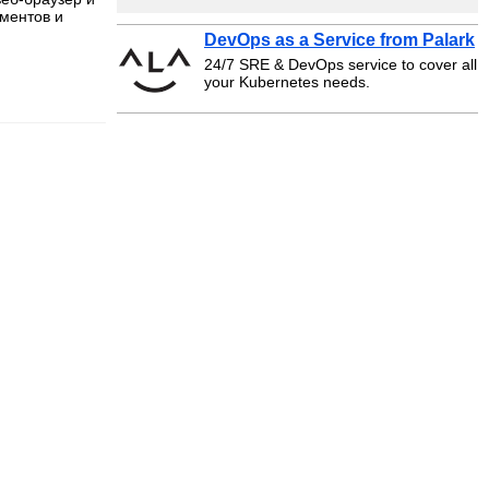
ументов и
DevOps as a Service from Palark
24/7 SRE & DevOps service to cover all
your Kubernetes needs.