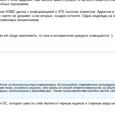
щитных программ).
ком HSBC диска с информацией о 370 тысячах клиентов. Адресов и 
е никто не докажет, а во-вторых, осадок остался. Одна надежда на 
онлайновых мошенников.
ли её сюда приложить, то она в интересном ракурсе освещается :)
едите за безопасностью компьютера. Используйте современное антивирус
е того, в кодексе сказано, что банки не несут ответственности за убыт
руса, антишпиона и брандмауэра. Также пользователям надобно вести се
я ОС, которая сама по себе является чёрным ящиком и главным вирусом