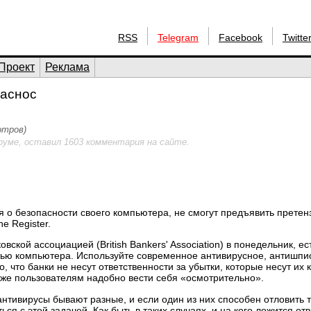
RSS
Telegram
Facebook
Twitte
Проект
Реклама
паснос
отров)
руме, оставил 1603 комментария на сайте.
я о безопасности своего компьютера, не смогут предъявить претен
e Register.
вской ассоциацией (British Bankers' Association) в понедельник, е
стью компьютера. Используйте современное антивирусное, антишпи
, что банки не несут ответственности за убытки, которые несут их 
кже пользователям надобно вести себя «осмотрительно».
антивирусы бывают разные, и если один из них способен отловить 
я с этой задачей. Как быть в таких случаях, и на кого ложится отв