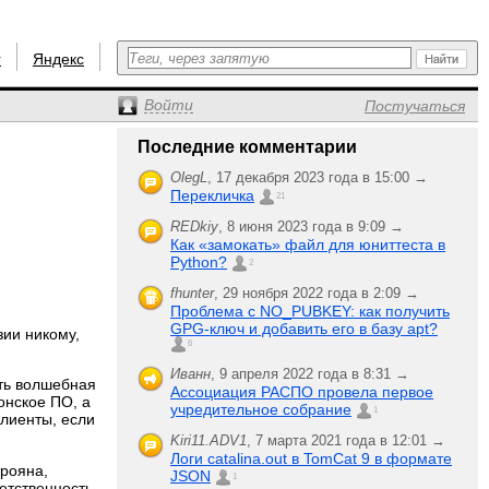
r
Яндекс
Войти
Постучаться
Последние комментарии
OlegL
,
17 декабря 2023 года в 15:00 →
Перекличка
21
REDkiy
,
8 июня 2023 года в 9:09 →
Как «замокать» файл для юниттеста в
Python?
2
fhunter
,
29 ноября 2022 года в 2:09 →
Проблема с NO_PUBKEY: как получить
GPG-ключ и добавить его в базу apt?
зии никому,
6
Иванн
,
9 апреля 2022 года в 8:31 →
сть волшебная
Ассоциация РАСПО провела первое
онское ПО, а
учредительное собрание
1
клиенты, если
Kiri11.ADV1
,
7 марта 2021 года в 12:01 →
Логи catalina.out в TomCat 9 в формате
трояна,
JSON
1
етственность,