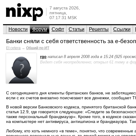
7 августа 2026,
пятница,
07:17:31 MSK
Новости
Форум
Софт
Статьи
Рецепты
Ссылки
Банки сняли с себя ответственность за е-безо
Et cetera
→
Общий по ИТ
rgo
написал 8 апреля 2008 года в 15:24 (925 просм
Ведет себя неопределенно; открыл 61 тему в фо
С сегодняшнего дня клиенты британских банков, не заботящиес
если с их счетов внезапно поисчезают все денежки, сообщает Th
В новой версии Банковского кодекса, принятого британской банко
статья 12.9, где говорится следующее: «Следите за безопасно
также персональный брандмауэр». Кроме того, в кодексе сказано
на компьютере нет антивируса, антишпиона и брандмауэра. Та
Любому, кто хоть немного «в теме», понятно, что современные 
ворующего персональные данные, то другой может и не справитьс