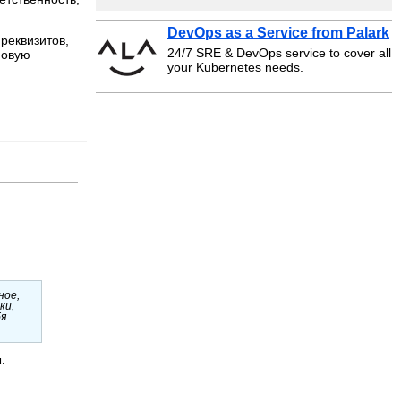
DevOps as a Service from Palark
реквизитов,
24/7 SRE & DevOps service to cover all
новую
your Kubernetes needs.
ное,
ки,
бя
.