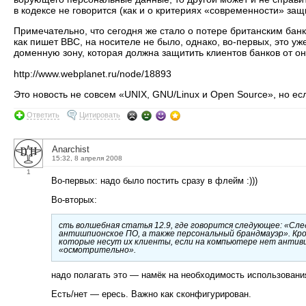
в кодексе не говорится (как и о критериях «современности» за
Примечательно, что сегодня же стало о потере британским бан
как пишет BBC, на носителе не было, однако, во-первых, это уж
доменную зону, которая должна защитить клиентов банков от 
http://www.webplanet.ru/node/18893
Это новость не совсем «UNIX, GNU/Linux и Open Source», но ес
Ответить
Цитировать
Anarchist
15:32, 8 апреля 2008
1
Во-первых: надо было постить сразу в флейм :)))
Во-вторых:
сть волшебная статья 12.9, где говорится следующее: «Сл
антишпионское ПО, а также персональный брандмауэр». Кром
которые несут их клиенты, если на компьютере нет антиви
«осмотрительно».
надо полагать это — намёк на необходимость использовани
Есть/нет — ересь. Важно как сконфигурирован.