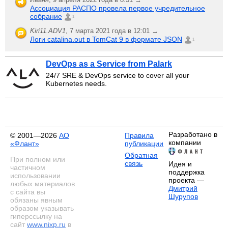
Ассоциация РАСПО провела первое учредительное
собрание
1
Kiri11.ADV1
,
7 марта 2021 года в 12:01 →
Логи catalina.out в TomCat 9 в формате JSON
1
DevOps as a Service from Palark
24/7 SRE & DevOps service to cover all your
Kubernetes needs.
Разработано в
© 2001—2026
АО
Правила
компании
«Флант»
публикации
Обратная
При полном или
связь
Идея и
частичном
поддержка
использовании
проекта —
любых материалов
Дмитрий
с сайта вы
Шурупов
обязаны явным
образом указывать
гиперссылку на
сайт
www.nixp.ru
в