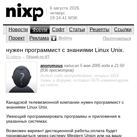
6 августа 2026,
четверг,
19:24:41 MSK
Новости
Форум
Софт
Статьи
Рецепты
Ссылки
Проект
Реклама
Войти
Постучаться
нужен программист с знаниями Linux Unix.
Et cetera
→
Общий по ИТ
anonymous
написал 5 мая 2005 года в 21:50
(836 просмотров)
Ведет себя неопределенно; открыл 1814
темы в форуме, оставил 5575 комментариев
на сайте.
Канадской телевизионной компании нужен программист с
знаниями Linux Unix.
Умеющий программировать программы и приложения в
указанных системах.
Возможен вариант дистационной работы,оплата будет
производиться через систему Western Union или на вашу