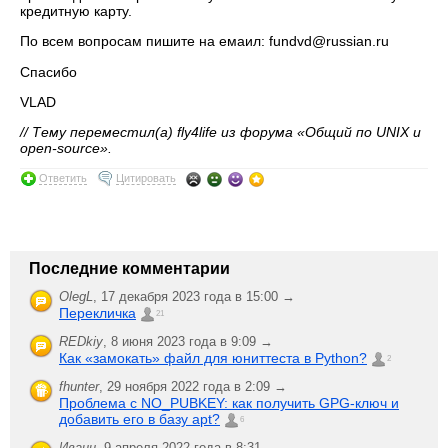
кредитную карту.
По всем вопросам пишите на емаил: fundvd@russian.ru
Спасибо
VLAD
// Тему переместил(а) fly4life из форума «Общий по UNIX и
open-source».
Ответить
Цитировать
Последние комментарии
OlegL
,
17 декабря 2023 года в 15:00 →
Перекличка
21
REDkiy
,
8 июня 2023 года в 9:09 →
Как «замокать» файл для юниттеста в Python?
2
fhunter
,
29 ноября 2022 года в 2:09 →
Проблема с NO_PUBKEY: как получить GPG-ключ и
добавить его в базу apt?
6
Иванн
,
9 апреля 2022 года в 8:31 →