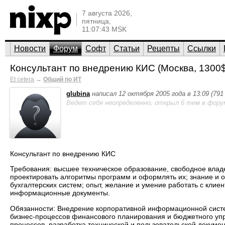
7 августа 2026,
пятница,
11:07:43 MSK
Новости
Форум
Софт
Статьи
Рецепты
Ссылки
Консультант по внедрению КИС (Москва, 1300$
Et cetera
→
Общий по ИТ
glubina
написал 12 октября 2005 года в 13:09 (79
Ведет себя неопределенно; открыл 6 тем в фору
Консультант по внедрению КИС
Требования: высшее техническое образование, свободное влад
проектировать алгоритмы программ и оформлять их; знание и 
бухгалтерских систем; опыт, желание и умение работать с клие
информационные документы.
Обязанности: Внедрение корпоративной информационной систе
бизнес-процессов финансового планирования и бюджетного уп
процессов, разработка технической и пользовательской докуме