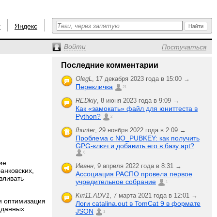
r
Яндекс
Войти
Постучаться
Последние комментарии
OlegL
,
17 декабря 2023 года в 15:00 →
Перекличка
21
REDkiy
,
8 июня 2023 года в 9:09 →
Как «замокать» файл для юниттеста в
Python?
2
fhunter
,
29 ноября 2022 года в 2:09 →
Проблема с NO_PUBKEY: как получить
GPG-ключ и добавить его в базу apt?
6
ие
Иванн
,
9 апреля 2022 года в 8:31 →
анковских,
Ассоциация РАСПО провела первое
вливать
учредительное собрание
1
Kiri11.ADV1
,
7 марта 2021 года в 12:01 →
и оптимизация
Логи catalina.out в TomCat 9 в формате
 данных
JSON
1