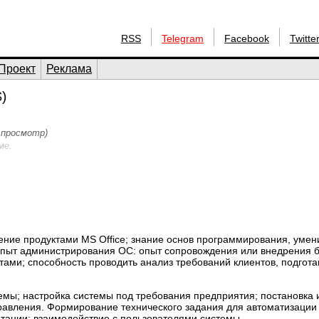
RSS
Telegram
Facebook
Twitte
Проект
Реклама
)
1 просмотр)
ме.
ение продуктами MS Office; знание основ программирования, умен
опыт администрирования OC: опыт сопровождения или внедрения б
нтами; способность проводить анализ требований клиентов, подгота
мы; настройка системы под требования предприятия; постановка 
равления. Формирование технического задания для автоматизации
нтации; взаимодействие с пользователями системы.