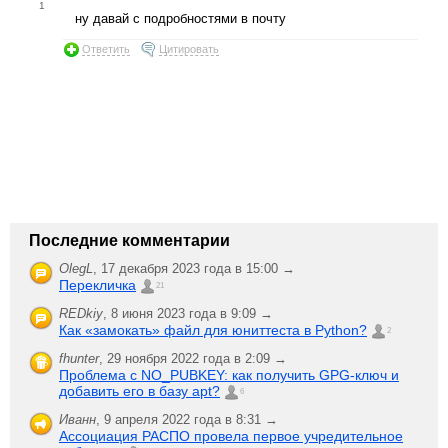
1
ну давай с подробностями в почту
Ответить
Цитировать
Последние комментарии
OlegL
,
17 декабря 2023 года в 15:00 →
Перекличка
21
REDkiy
,
8 июня 2023 года в 9:09 →
Как «замокать» файл для юниттеста в Python?
2
fhunter
,
29 ноября 2022 года в 2:09 →
Проблема с NO_PUBKEY: как получить GPG-ключ и
добавить его в базу apt?
6
Иванн
,
9 апреля 2022 года в 8:31 →
Ассоциация РАСПО провела первое учредительное