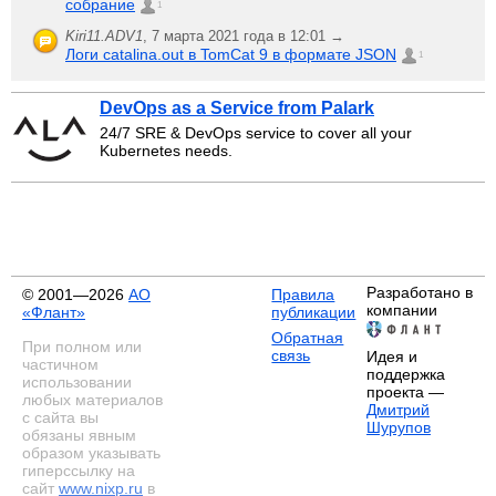
собрание
1
Kiri11.ADV1
,
7 марта 2021 года в 12:01 →
Логи catalina.out в TomCat 9 в формате JSON
1
DevOps as a Service from Palark
24/7 SRE & DevOps service to cover all your
Kubernetes needs.
Разработано в
© 2001—2026
АО
Правила
компании
«Флант»
публикации
Обратная
При полном или
связь
Идея и
частичном
поддержка
использовании
проекта —
любых материалов
Дмитрий
с сайта вы
Шурупов
обязаны явным
образом указывать
гиперссылку на
сайт
www.nixp.ru
в