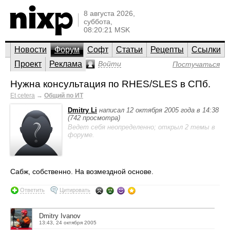
8 августа 2026,
суббота,
08:20:21 MSK
Новости
Форум
Софт
Статьи
Рецепты
Ссылки
Проект
Реклама
Войти
Постучаться
Нужна консультация по RHES/SLES в СПб.
Et cetera
→
Общий по ИТ
Dmitry Li
написал 12 октября 2005 года в 14:38
(742 просмотра)
Ведет себя неопределенно; открыл 2 темы в
форуме.
Сабж, собственно. На возмездной основе.
Ответить
Цитировать
Dmitry Ivanov
13:43, 24 октября 2005