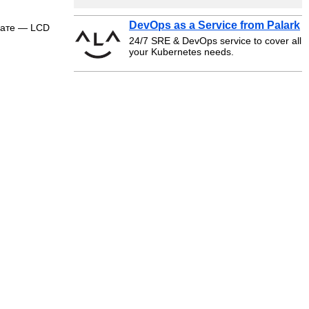
DevOps as a Service from Palark
лате — LCD
24/7 SRE & DevOps service to cover all
your Kubernetes needs.