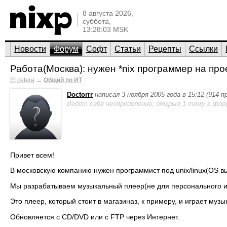
8 августа 2026,
суббота,
13:28:03 MSK
Новости
Форум
Софт
Статьи
Рецепты
Ссылки
Работа(Москва): нужен *nix программер на про
Et cetera
→
Общий по ИТ
Doctorrr
написал 3 ноября 2005 года в 15:12 (914 
Ведет себя неопределенно; открыл 1 тему в фор
Привет всем!
В московскую компанию нужен программист под unix/linux(OS в
Мы разрабатываем музыкальный плеер(не для персонального ис
Это плеер, который стоит в магазиназ, к примеру, и играет муз
Обновляется с CD/DVD или с FTP через Интернет.