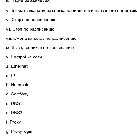
iv. Пауза немедленно
v. Выбрать «канал» из списка плейлистов и начать его проигрыв
vi. Старт по расписанию
vii. Стоп по расписанию
viii. Смена каналов по расписанию
ix. Вывод роликов по расписанию
x. Настройка сети
1. Ethernet
a. IP
b. Netmask
c. GateWay
d. DNS1
e. DNS2
f. Proxy
g. Proxy login