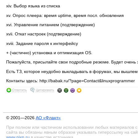
xiv. Выбор языка из списка
xv. Опрос плеера: время uptime, время посл. обновления
xvi. Управление питанием (подтверждение)
xvii. Откат настроек (подтверждение)
xviii. Задание пароля к интерфейсу
+ (частично) установка и оптимизация OS.
Пожалуйста, присылайте свои подробные резюме. Будет очень з
Есть ТЗ, которое неудобно выкладывать в форумах, мы вышлем 
Контакты здесь: http://babak.ru/?page=Contact&linuxprogrammer
Ответить
Цитировать
© 2001—2026
АО «Флант»
При полном или частичном использовании любых материалов с
сайта вы обязаны явным образом указывать гиперссылку на сай
www.nixp.ru
в качестве источника.