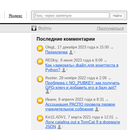
r
Яндекс
Войти
Постучаться
Последние комментарии
OlegL
,
17 декабря 2023 года в 15:00 →
Перекличка
21
REDkiy
,
8 июня 2023 года в 9:09 →
Как «замокать» файл для юниттеста в
Python?
2
fhunter
,
29 ноября 2022 года в 2:09 →
Проблема с NO_PUBKEY: как получить
GPG-ключ и добавить его в базу apt?
6
Иванн
,
9 апреля 2022 года в 8:31 →
Ассоциация РАСПО провела первое
учредительное собрание
1
Kiri11.ADV1
,
7 марта 2021 года в 12:01 →
Логи catalina.out в TomCat 9 в формате
JSON
1