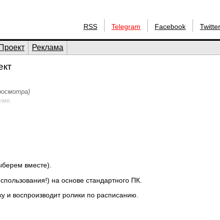
RSS
Telegram
Facebook
Twitte
Проект
Реклама
ект
просмотра)
уме.
ыберем вместе).
пользования!) на основе стандартного ПК.
ыку и воспроизводит ролики по расписанию.