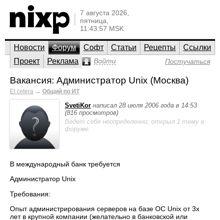
7 августа 2026,
пятница,
11:43:57 MSK
Новости
Форум
Софт
Статьи
Рецепты
Ссылки
Проект
Реклама
Войти
Постучаться
Вакансия: Администратор Unix (Москва)
Et cetera
→
Общий по ИТ
SvetiKor
написал 28 июля 2006 года в 14:53
(816 просмотров)
Ведет себя неопределенно; открыл 1 тему в
форуме.
В международный банк требуется
Администратор Unix
Требования:
Опыт администрирования серверов на базе ОС Unix от 3х
лет в крупной компании (желательно в банковской или