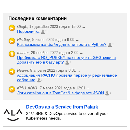
Последние комментарии
OlegL
,
17 декабря 2023 года в 15:00 →
Перекличка
21
REDkiy
,
8 июня 2023 года в 9:09 →
Как «замокать» файл для юниттеста в Python?
2
fhunter
,
29 ноября 2022 года в 2:09 →
Проблема с NO_PUBKEY: как получить GPG-ключ и
добавить его в базу apt?
6
Иванн
,
9 апреля 2022 года в 8:31 →
Ассоциация РАСПО провела первое учредительное
собрание
1
Kiri11.ADV1
,
7 марта 2021 года в 12:01 →
Логи catalina.out в TomCat 9 в формате JSON
1
DevOps as a Service from Palark
24/7 SRE & DevOps service to cover all your
Kubernetes needs.