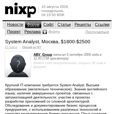
10 августа 2026,
понедельник,
04:19:50 MSK
Новости
Форум
Софт
Статьи
Рецепты
Ссылки
Проект
Реклама
Войти
Постучаться
System Analyst, Москва, $1800-$2500
Et cetera
→
Общий по ИТ
ABV_Group
написал 6 октября 2006 года в
11:43 (734 просмотра)
Ведет себя неопределенно; открыл 36 тем в
форуме.
Крупной IT-компании требуется System Analyst; Высшее
образование (желательно техническое); Знание английского
языка; наличие завершенных проектов, связанных с
автоматизацией деятельности; участие в проектах
разработки приложений со сложной архитектурой;
Обследование и документирование бизнес процессов
предприятия, с использованием различных технологий и
средства моделирования бизнес-процессов; Опыт создания