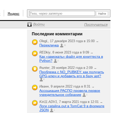
r
Яндекс
Войти
Постучаться
Последние комментарии
OlegL
,
17 декабря 2023 года в 15:00 →
Перекличка
21
REDkiy
,
8 июня 2023 года в 9:09 →
Как «замокать» файл для юниттеста в
Python?
2
fhunter
,
29 ноября 2022 года в 2:09 →
Проблема с NO_PUBKEY: как получить
GPG-ключ и добавить его в базу apt?
6
Иванн
,
9 апреля 2022 года в 8:31 →
Ассоциация РАСПО провела первое
учредительное собрание
1
Kiri11.ADV1
,
7 марта 2021 года в 12:01 →
Логи catalina.out в TomCat 9 в формате
JSON
1