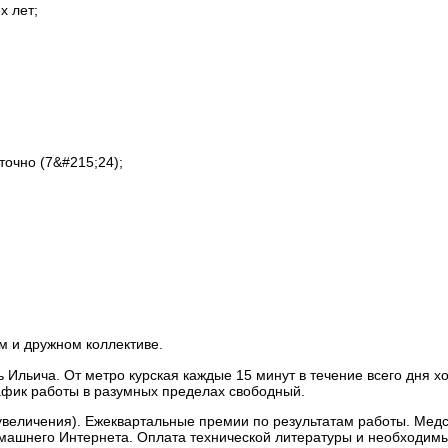
х лет;
очно (7&#215;24);
м и дружном коллективе.
льича. От метро курская каждые 15 минут в течение всего дня х
афик работы в разумных пределах свободный.
увеличения). Ежеквартальные премии по результатам работы. Медс
машнего Интернета. Оплата технической литературы и необходим