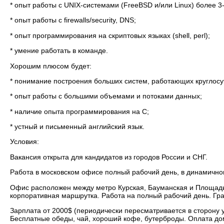
* опыт работы с UNIX-системами (FreeBSD и/или Linux) более 3-
* опыт работы с firewalls/security, DNS;
* опыт программирования на скриптовых языках (shell, perl);
* умение работать в команде.
Хорошим плюсом будет:
* понимание построения больших систем, работающих круглосут
* опыт работы с большими объемами и потоками данных;
* наличие опыта программирования на С;
* устный и письменный английский язык.
Условия:
Вакансия открыта для кандидатов из городов России и СНГ.
Работа в московском офисе полный рабочий день, в динамично
Офис расположен между метро Курская, Бауманская и Площадь И
корпоративная маршрутка. Работа на полный рабочий день. Гр
Зарплата от 2000$ (периодически пересматривается в сторону 
Бесплатные обеды, чай, хороший кофе, бутерброды. Оплата до