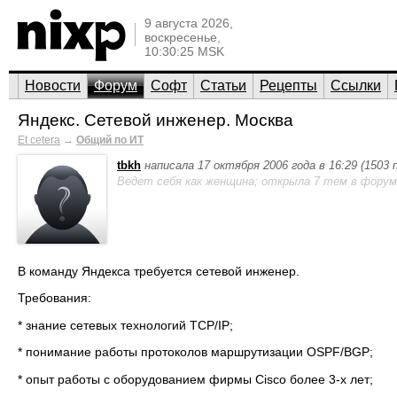
9 августа 2026,
воскресенье,
10:30:25 MSK
Новости
Форум
Софт
Статьи
Рецепты
Ссылки
Яндекс. Сетевой инженер. Москва
Et cetera
→
Общий по ИТ
tbkh
написала 17 октября 2006 года в 16:29 (1503
Ведет себя как женщина; открыла 7 тем в форум
В команду Яндекса требуется сетевой инженер.
Требования:
* знание сетевых технологий ТСP/IP;
* понимание работы протоколов маршрутизации OSPF/BGP;
* опыт работы с оборудованием фирмы Cisco более 3-х лет;