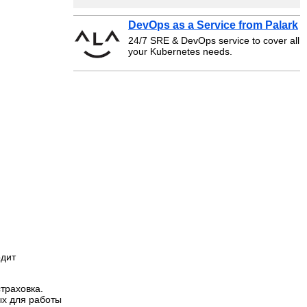
DevOps as a Service from Palark
24/7 SRE & DevOps service to cover all
your Kubernetes needs.
одит
траховка.
ых для работы