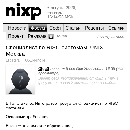
6 августа 2026,
четверг,
16:14:55 MSK
Новости
Форум
Софт
Статьи
Рецепты
Ссылки
Проект
Реклама
Войти
Постучаться
Специалист по RISC-системам, UNIX,
Москва
Et cetera
→
Общий по ИТ
OlgaS
написал 6 декабря 2006 года в 16:36 (763
просмотра)
Ведет себя неопределенно; открыл 9 тем в
форуме, оставил 2 комментария на сайте.
В ТопС Бизнес Интегратор требуется Специалист по RISC-
системам.
Основные требования:
Высшее техническое образование;