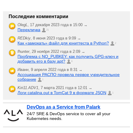
Последние комментарии
OlegL
,
17 декабря 2023 года в 15:00 →
Перекличка
21
REDkiy
,
8 июня 2023 года в 9:09 →
Как «замокать» файл для юниттеста в Python?
2
fhunter
,
29 ноября 2022 года в 2:09 →
Проблема с NO_PUBKEY: как получить GPG-ключ и
добавить его в базу apt?
6
Иванн
,
9 апреля 2022 года в 8:31 →
Ассоциация РАСПО провела первое учредительное
собрание
1
Kiri11.ADV1
,
7 марта 2021 года в 12:01 →
Логи catalina.out в TomCat 9 в формате JSON
1
DevOps as a Service from Palark
24/7 SRE & DevOps service to cover all your
Kubernetes needs.