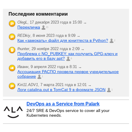
Последние комментарии
OlegL
,
17 декабря 2023 года в 15:00 →
Перекличка
21
REDkiy
,
8 июня 2023 года в 9:09 →
Как «замокать» файл для юниттеста в Python?
2
fhunter
,
29 ноября 2022 года в 2:09 →
Проблема с NO_PUBKEY: как получить GPG-ключ и
добавить его в базу apt?
6
Иванн
,
9 апреля 2022 года в 8:31 →
Ассоциация РАСПО провела первое учредительное
собрание
1
Kiri11.ADV1
,
7 марта 2021 года в 12:01 →
Логи catalina.out в TomCat 9 в формате JSON
1
DevOps as a Service from Palark
24/7 SRE & DevOps service to cover all your
Kubernetes needs.