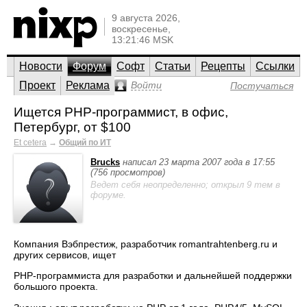
9 августа 2026,
воскресенье,
13:21:46 MSK
Новости
Форум
Софт
Статьи
Рецепты
Ссылки
Проект
Реклама
Войти
Постучаться
Ищется PHP-программист, в офис,
Петербург, от $100
Et cetera
→
Общий по ИТ
Brucks
написал 23 марта 2007 года в 17:55
(756 просмотров)
Ведет себя неопределенно; открыл 9 тем в
форуме.
Компания Вэбпрестиж, разработчик romantrahtenberg.ru и
других сервисов, ищет
PHP-программиста для разработки и дальнейшей поддержки
большого проекта.