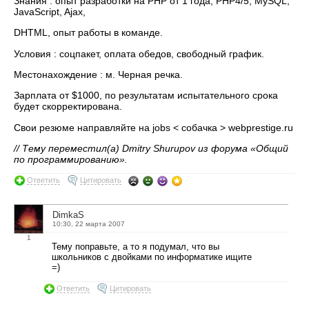
Знания : опыт разработки на PHP от 1 года, PHP4/5, MySQL,
JavaScript, Ajax,
DHTML, опыт работы в команде.
Условия : соцпакет, оплата обедов, свободный график.
Местонахождение : м. Черная речка.
Зарплата от $1000, по результатам испытательного срока
будет скорректирована.
Свои резюме направляйте на jobs < собачка > webprestige.ru
// Тему переместил(а) Dmitry Shurupov из форума «Общий
по программированию».
Ответить
Цитировать
DimkaS
10:30, 22 марта 2007
1
Тему поправьте, а то я подумал, что вы
школьников с двойками по информатике ищите
=)
Ответить
Цитировать