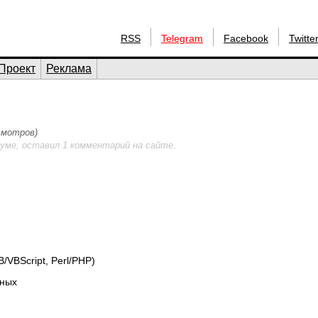
RSS
Telegram
Facebook
Twitte
Проект
Реклама
осмотров)
уме, оставил 1 комментарий на сайте.
/VBScript, Perl/PHP)
бных