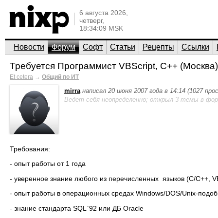
6 августа 2026,
четверг,
18:34:09 MSK
Новости
Форум
Софт
Статьи
Рецепты
Ссылки
Требуется Программист VBScript, С++ (Москва)
Et cetera
→
Общий по ИТ
mirra
написал 20 июня 2007 года в 14:14 (1027 пр
Ведет себя неопределенно; открыл 3 темы в фор
Требования:
- опыт работы от 1 года
- уверенное знание любого из перечисленных языков (С/C++, VB
- опыт работы в операционных средах Windows/DOS/Unix-подо
- знание стандарта SQL`92 или ДБ Oracle