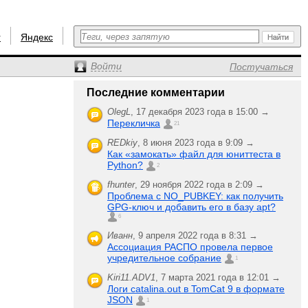
r
Яндекс
Войти
Постучаться
Последние комментарии
OlegL
,
17 декабря 2023 года в 15:00 →
Перекличка
21
REDkiy
,
8 июня 2023 года в 9:09 →
Как «замокать» файл для юниттеста в
Python?
2
fhunter
,
29 ноября 2022 года в 2:09 →
Проблема с NO_PUBKEY: как получить
GPG-ключ и добавить его в базу apt?
6
Иванн
,
9 апреля 2022 года в 8:31 →
Ассоциация РАСПО провела первое
учредительное собрание
1
Kiri11.ADV1
,
7 марта 2021 года в 12:01 →
Логи catalina.out в TomCat 9 в формате
JSON
1