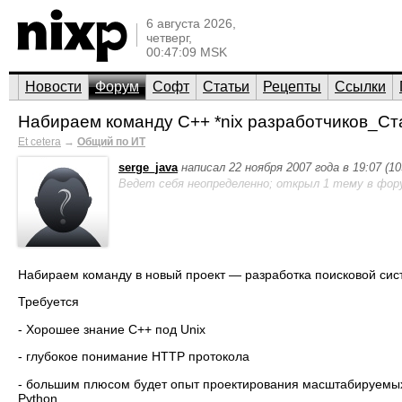
6 августа 2026,
четверг,
00:47:09 MSK
Новости
Форум
Софт
Статьи
Рецепты
Ссылки
Набираем команду С++ *nix разработчиков_Ст
Et cetera
→
Общий по ИТ
serge_java
написал 22 ноября 2007 года в 19:07 (1
Ведет себя неопределенно; открыл 1 тему в фор
Набираем команду в новый проект — разработка поисковой сис
Требуется
- Хорошее знание С++ под Unix
- глубокое понимание HTTP протокола
- большим плюсом будет опыт проектирования масштабируемых с
Python.