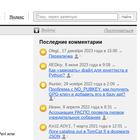
r
Яндекс
Войти
Постучаться
Последние комментарии
OlegL
,
17 декабря 2023 года в 15:00 →
Перекличка
21
REDkiy
,
8 июня 2023 года в 9:09 →
Как «замокать» файл для юниттеста в
Python?
2
fhunter
,
29 ноября 2022 года в 2:09 →
Проблема с NO_PUBKEY: как получить
GPG-ключ и добавить его в базу apt?
6
Иванн
,
9 апреля 2022 года в 8:31 →
Ассоциация РАСПО провела первое
учредительное собрание
1
Kiri11.ADV1
,
7 марта 2021 года в 12:01 →
Логи catalina.out в TomCat 9 в формате
erl или
JSON
1