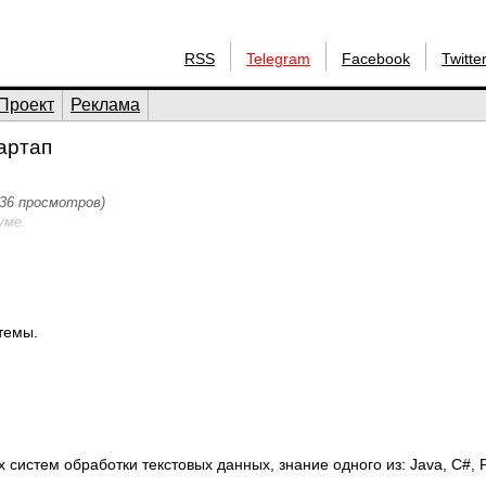
RSS
Telegram
Facebook
Twitte
Проект
Реклама
артап
036 просмотров)
уме.
темы.
истем обработки текстовых данных, знание одного из: Java, C#, P