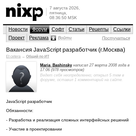
7 августа 2026,
пятница,
08:36:50 MSK
Новости
Форум
Софт
Статьи
Рецепты
Ссылки
Проект
Реклама
Войти
Постучаться
Вакансия JavaScript разработчик (г.Москва)
Et cetera
→
Общий по ИТ
Maria_Bashinsky
написал 27 марта 2008 года в
17:06 (978 просмотров)
Ведет себя неопределенно; открыл 5 тем в
форуме, оставил 1 комментарий на сайте.
JavaScript разработчик
Обязанности:
- Разработка и реализация сложных интерфейсных решений
- Участие в проектировании