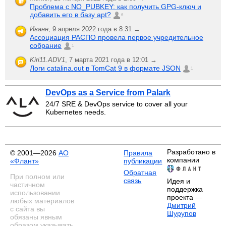
Проблема с NO_PUBKEY: как получить GPG-ключ и
добавить его в базу apt?
6
Иванн
,
9 апреля 2022 года в 8:31 →
Ассоциация РАСПО провела первое учредительное
собрание
1
Kiri11.ADV1
,
7 марта 2021 года в 12:01 →
Логи catalina.out в TomCat 9 в формате JSON
1
DevOps as a Service from Palark
24/7 SRE & DevOps service to cover all your
Kubernetes needs.
Разработано в
© 2001—2026
АО
Правила
компании
«Флант»
публикации
Обратная
При полном или
связь
Идея и
частичном
поддержка
использовании
проекта —
любых материалов
Дмитрий
с сайта вы
Шурупов
обязаны явным
образом указывать