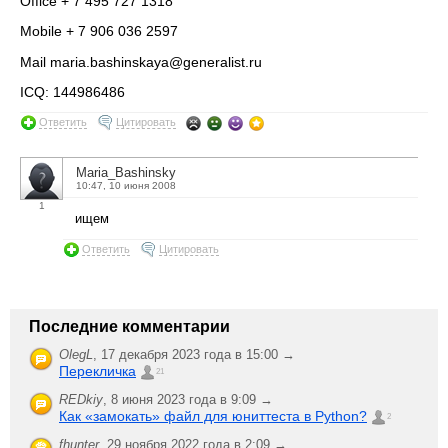
Office + 7 495 727 1318
Mobile + 7 906 036 2597
Mail maria.bashinskaya@generalist.ru
ICQ: 144986486
Ответить
Цитировать
Maria_Bashinsky
10:47, 10 июня 2008
1
ищем
Ответить
Цитировать
Последние комментарии
OlegL
,
17 декабря 2023 года в 15:00 →
Перекличка
21
REDkiy
,
8 июня 2023 года в 9:09 →
Как «замокать» файл для юниттеста в Python?
2
fhunter
,
29 ноября 2022 года в 2:09 →