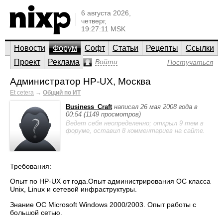
6 августа 2026,
четверг,
19:27:11 MSK
Новости
Форум
Софт
Статьи
Рецепты
Ссылки
Проект
Реклама
Войти
Постучаться
Администратор HP-UX, Москва
Et cetera
→
Общий по ИТ
Business_Craft
написал 26 мая 2008 года в
00:54 (1149 просмотров)
Ведет себя неопределенно; открыл 9 тем в
форуме, оставил 8 комментариев на сайте.
Требования:
Опыт по HP-UX от года.Опыт администрирования ОС класса
Unix, Linux и сетевой инфраструктуры.
Знание ОС Microsoft Windows 2000/2003. Опыт работы с
большой сетью.