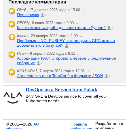
Последние комментарии
OlegL
,
17 декабря 2023 года в 15:00 →
Перекличка
21
REDkiy
,
8 июня 2023 года в 9:09 →
Как «замокать» файл для юниттеста в Python?
2
fhunter
,
29 ноября 2022 года в 2:09 →
Проблема с NO_PUBKEY: как получить GPG-ключ и
добавить его в базу apt?
6
Иванн
,
9 апреля 2022 года в 8:31 →
Ассоциация РАСПО провела первое учредительное
собрание
1
Kiri11.ADV1
,
7 марта 2021 года в 12:01 →
Логи catalina.out в TomCat 9 в формате JSON
1
DevOps as a Service from Palark
24/7 SRE & DevOps service to cover all your
Kubernetes needs.
Разработано в
© 2001—2026
АО
Правила
компании
«Флант»
публикации