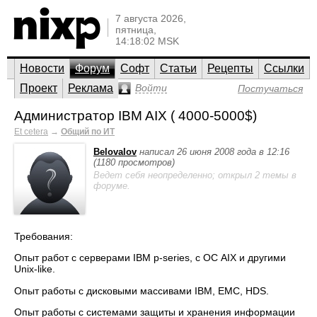
7 августа 2026,
пятница,
14:18:02 MSK
Новости
Форум
Софт
Статьи
Рецепты
Ссылки
Проект
Реклама
Войти
Постучаться
Администратор IBM AIX ( 4000-5000$)
Et cetera
→
Общий по ИТ
Belovalov
написал 26 июня 2008 года в 12:16
(1180 просмотров)
Ведет себя неопределенно; открыл 2 темы в
форуме.
Требования:
Опыт работ с серверами IBM p-series, с ОС AIX и другими
Unix-like.
Опыт работы с дисковыми массивами IBM, EMC, HDS.
Опыт работы с системами защиты и хранения информации