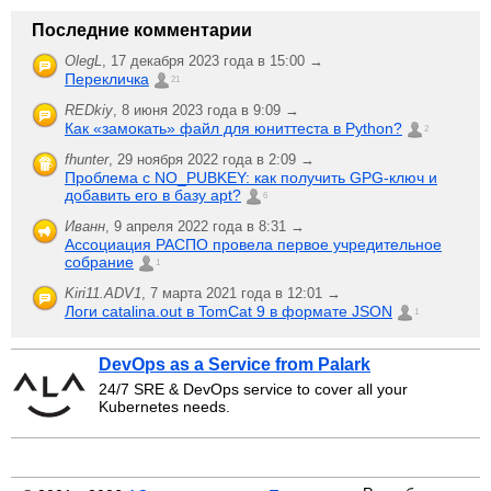
Последние комментарии
OlegL
,
17 декабря 2023 года в 15:00 →
Перекличка
21
REDkiy
,
8 июня 2023 года в 9:09 →
Как «замокать» файл для юниттеста в Python?
2
fhunter
,
29 ноября 2022 года в 2:09 →
Проблема с NO_PUBKEY: как получить GPG-ключ и
добавить его в базу apt?
6
Иванн
,
9 апреля 2022 года в 8:31 →
Ассоциация РАСПО провела первое учредительное
собрание
1
Kiri11.ADV1
,
7 марта 2021 года в 12:01 →
Логи catalina.out в TomCat 9 в формате JSON
1
DevOps as a Service from Palark
24/7 SRE & DevOps service to cover all your
Kubernetes needs.