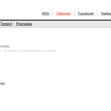
RSS
Telegram
Facebook
Twitte
Проект
Реклама
мотра)
е, оставил 2 комментария на сайте.
на)