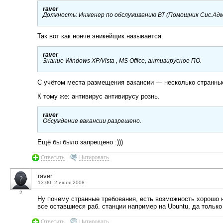
raver
Должность: Инженер по обслуживанию ВТ (Помощник Сис.Ад
Так вот как нонче эникейщик называется.
raver
Знание Windows XP/Vista , MS Office, антивирусное ПО.
С учётом места размещения вакансии — несколько странны
К тому же: антивирус антивирусу рознь.
raver
Обсуждение вакансии разрешено.
Ещё бы было запрещено :)))
Ответить
Цитировать
raver
13:00, 2 июля 2008
2
Ну почему странные требования, есть возможность хорошо 
все оставшиеся раб. станции например на Ubuntu, да только 
Ответить
Цитировать