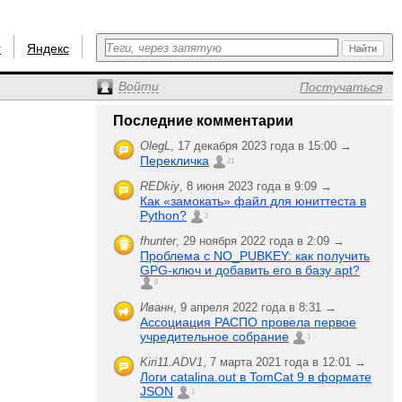
r
Яндекс
Войти
Постучаться
Последние комментарии
OlegL
,
17 декабря 2023 года в 15:00 →
Перекличка
21
REDkiy
,
8 июня 2023 года в 9:09 →
Как «замокать» файл для юниттеста в
Python?
2
fhunter
,
29 ноября 2022 года в 2:09 →
Проблема с NO_PUBKEY: как получить
GPG-ключ и добавить его в базу apt?
6
Иванн
,
9 апреля 2022 года в 8:31 →
Ассоциация РАСПО провела первое
учредительное собрание
1
Kiri11.ADV1
,
7 марта 2021 года в 12:01 →
Логи catalina.out в TomCat 9 в формате
JSON
1