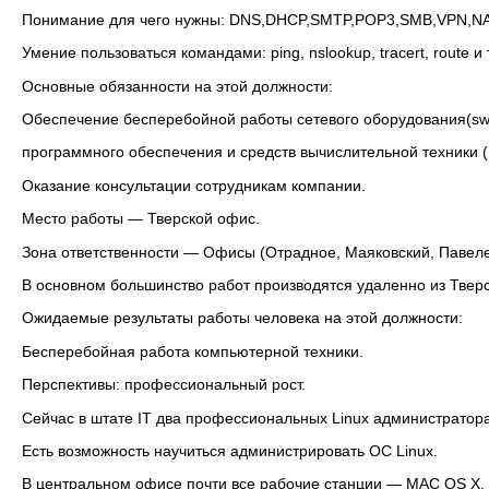
Понимание для чего нужны: DNS,DHCP,SMTP,POP3,SMB,VPN,NA
Умение пользоваться командами: ping, nslookup, tracert, route и т
Основные обязанности на этой должности:
Обеспечение бесперебойной работы сетевого оборудования(swi
программного обеспечения и средств вычислительной техники 
Оказание консультации сотрудникам компании.
Место работы — Тверской офис.
Зона ответственности — Офисы (Отрадное, Маяковский, Павеле
В основном большинство работ производятся удаленно из Твер
Ожидаемые результаты работы человека на этой должности:
Бесперебойная работа компьютерной техники.
Перспективы: профессиональный рост.
Сейчас в штате IT два профессиональных Linux администратора
Есть возможность научиться администрировать ОС Linux.
В центральном офисе почти все рабочие станции — MAC OS X.