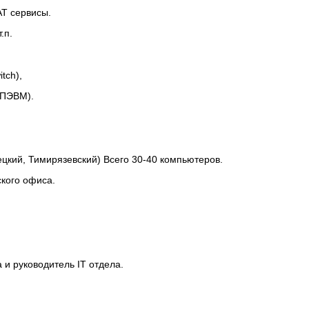
T сервисы.
.п.
tch),
(ПЭВМ).
цкий, Тимирязевский) Всего 30-40 компьютеров.
ского офиса.
 и руководитель IT отдела.