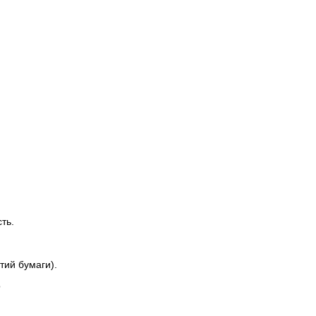
ть.
тий бумаги).
о