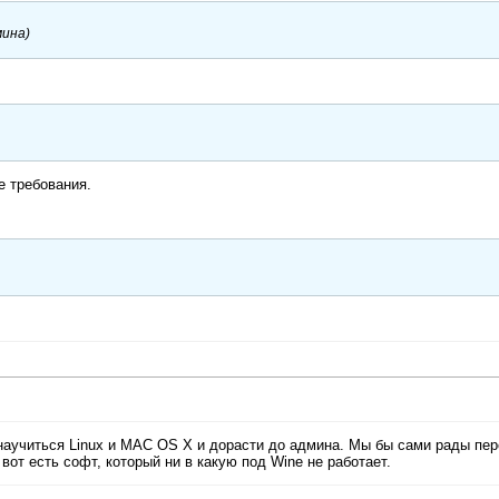
мина)
е требования.
научиться Linux и MAC OS X и дорасти до админа. Мы бы сами рады пер
вот есть софт, который ни в какую под Wine не работает.