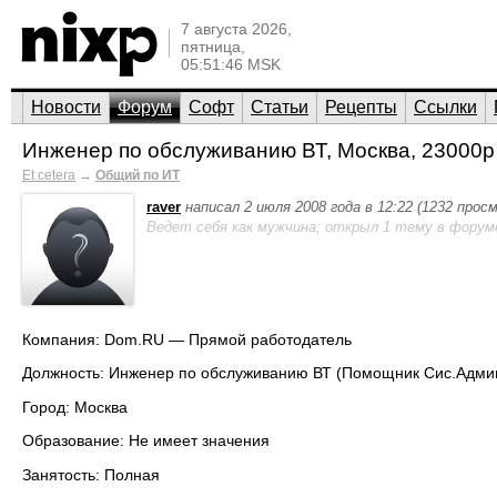
7 августа 2026,
пятница,
05:51:46 MSK
Новости
Форум
Софт
Статьи
Рецепты
Ссылки
Инженер по обслуживанию ВТ, Москва, 23000р
Et cetera
→
Общий по ИТ
raver
написал 2 июля 2008 года в 12:22 (1232 прос
Ведет себя как мужчина; открыл 1 тему в форум
Компания: Dom.RU — Прямой работодатель
Должность: Инженер по обслуживанию ВТ (Помощник Сис.Адми
Город: Москва
Образование: Не имеет значения
Занятость: Полная