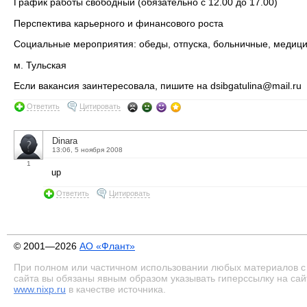
График работы свободный (обязательно с 12.00 до 17.00)
Перспектива карьерного и финансового роста
Социальные мероприятия: обеды, отпуска, больничные, медици
м. Тульская
Если вакансия заинтересовала, пишите на dsibgatulina@mail.ru
Ответить
Цитировать
Dinara
13:06, 5 ноября 2008
1
up
Ответить
Цитировать
© 2001—2026
АО «Флант»
При полном или частичном использовании любых материалов с
сайта вы обязаны явным образом указывать гиперссылку на сай
www.nixp.ru
в качестве источника.