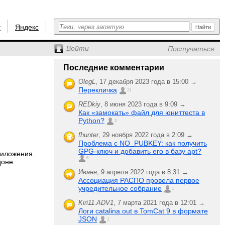
r
Яндекс
Войти
Постучаться
Последние комментарии
OlegL
,
17 декабря 2023 года в 15:00 →
Перекличка
21
REDkiy
,
8 июня 2023 года в 9:09 →
Как «замокать» файл для юниттеста в
Python?
2
fhunter
,
29 ноября 2022 года в 2:09 →
Проблема с NO_PUBKEY: как получить
GPG-ключ и добавить его в базу apt?
риложения.
6
доне.
Иванн
,
9 апреля 2022 года в 8:31 →
Ассоциация РАСПО провела первое
учредительное собрание
1
Kiri11.ADV1
,
7 марта 2021 года в 12:01 →
Логи catalina.out в TomCat 9 в формате
JSON
1