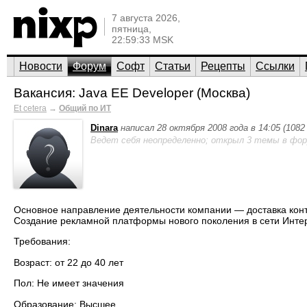
7 августа 2026,
пятница,
22:59:33 MSK
Новости
Форум
Софт
Статьи
Рецепты
Ссылки
Вакансия: Java EE Developer (Москва)
Et cetera
→
Общий по ИТ
Dinara
написал 28 октября 2008 года в 14:05 (108
Ведет себя неопределенно; открыл 3 темы в фор
Основное направление деятельности компании — доставка кон
Создание рекламной платформы нового поколения в сети Интерн
Требования:
Возраст: от 22 до 40 лет
Пол: Не имеет значения
Образование: Высшее