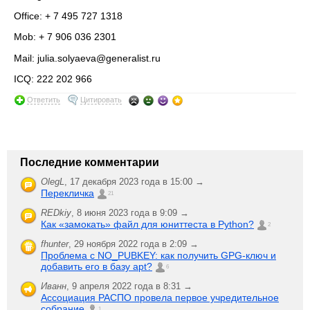
Office: + 7 495 727 1318
Mob: + 7 906 036 2301
Mail: julia.solyaeva@generalist.ru
ICQ: 222 202 966
Ответить
Цитировать
Последние комментарии
OlegL
,
17 декабря 2023 года в 15:00 →
Перекличка
21
REDkiy
,
8 июня 2023 года в 9:09 →
Как «замокать» файл для юниттеста в Python?
2
fhunter
,
29 ноября 2022 года в 2:09 →
Проблема с NO_PUBKEY: как получить GPG-ключ и
добавить его в базу apt?
6
Иванн
,
9 апреля 2022 года в 8:31 →
Ассоциация РАСПО провела первое учредительное
собрание
1