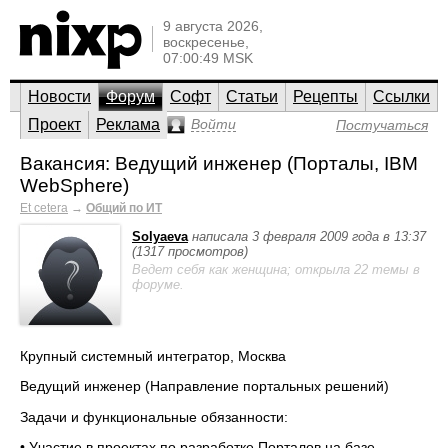
9 августа 2026,
воскресенье,
07:00:49 MSK
Новости
Форум
Софт
Статьи
Рецепты
Ссылки
Проект
Реклама
Войти
Постучаться
Вакансия: Ведущий инженер (Порталы, IBM
WebSphere)
Et cetera
→
Общий по ИТ
Solyaeva
написала 3 февраля 2009 года в 13:37
(1317 просмотров)
Ведет себя как женщина; открыла 22 темы в
форуме.
Крупный системный интегратор, Москва
Ведущий инженер (Направление портальных решений)
Задачи и функциональные обязанности:
• Участие в проектах по разработке Порталов на базе