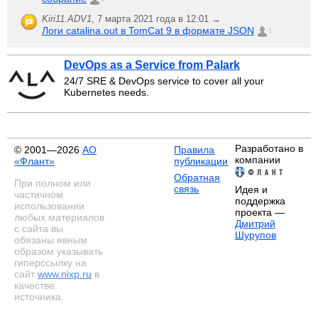
Kiri11.ADV1
,
7 марта 2021 года в 12:01 →
Логи catalina.out в TomCat 9 в формате JSON
1
DevOps as a Service from Palark
24/7 SRE & DevOps service to cover all your
Kubernetes needs.
Разработано в
© 2001—2026
АО
Правила
компании
«Флант»
публикации
Обратная
При полном или
связь
Идея и
частичном
поддержка
использовании
проекта —
любых материалов
Дмитрий
с сайта вы
Шурупов
обязаны явным
образом указывать
гиперссылку на
сайт
www.nixp.ru
в
качестве
источника.