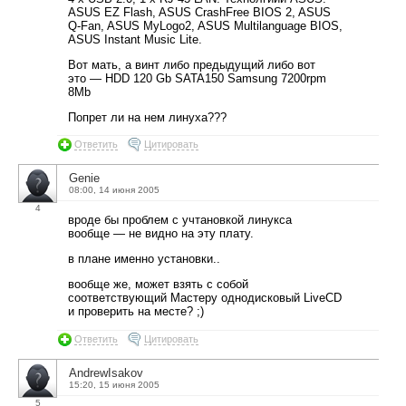
ASUS EZ Flash, ASUS CrashFree BIOS 2, ASUS
Q-Fan, ASUS MyLogo2, ASUS Multilanguage BIOS,
ASUS Instant Music Lite.
Вот мать, а винт либо предыдущий либо вот
это — HDD 120 Gb SATA150 Samsung 7200rpm
8Mb
Попрет ли на нем линуха???
Ответить
Цитировать
Genie
08:00, 14 июня 2005
4
вроде бы проблем с учтановкой линукса
вообще — не видно на эту плату.
в плане именно установки..
вообще же, может взять с собой
соответствующий Мастеру однодисковый LiveCD
и проверить на месте? ;)
Ответить
Цитировать
AndrewIsakov
15:20, 15 июня 2005
5