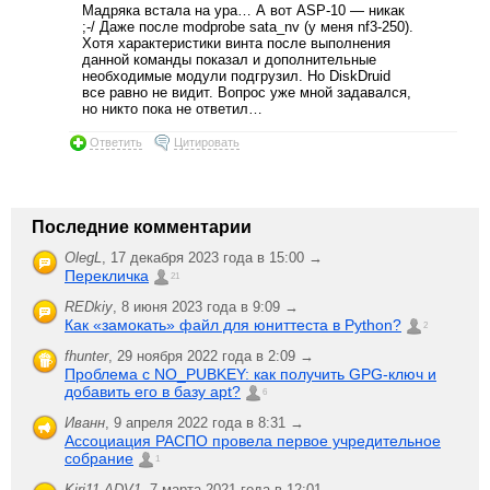
Мадряка встала на ура… А вот ASP-10 — никак
;-/ Даже после modprobe sata_nv (у меня nf3-250).
Хотя характеристики винта после выполнения
данной команды показал и дополнительные
необходимые модули подгрузил. Но DiskDruid
все равно не видит. Вопрос уже мной задавался,
но никто пока не ответил…
Ответить
Цитировать
Последние комментарии
OlegL
,
17 декабря 2023 года в 15:00 →
Перекличка
21
REDkiy
,
8 июня 2023 года в 9:09 →
Как «замокать» файл для юниттеста в Python?
2
fhunter
,
29 ноября 2022 года в 2:09 →
Проблема с NO_PUBKEY: как получить GPG-ключ и
добавить его в базу apt?
6
Иванн
,
9 апреля 2022 года в 8:31 →
Ассоциация РАСПО провела первое учредительное
собрание
1
Kiri11.ADV1
,
7 марта 2021 года в 12:01 →