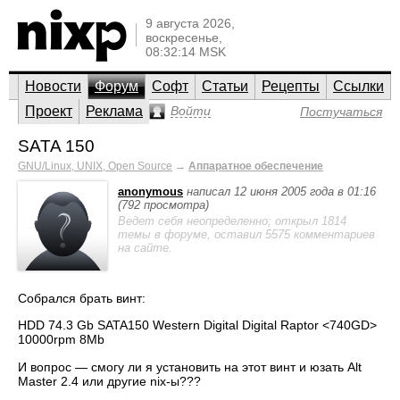
9 августа 2026,
воскресенье,
08:32:14 MSK
Новости
Форум
Софт
Статьи
Рецепты
Ссылки
Проект
Реклама
Войти
Постучаться
SATA 150
GNU/Linux, UNIX, Open Source
→
Аппаратное обеспечение
anonymous
написал 12 июня 2005 года в 01:16
(792 просмотра)
Ведет себя неопределенно; открыл 1814
темы в форуме, оставил 5575 комментариев
на сайте.
Собрался брать винт:
HDD 74.3 Gb SATA150 Western Digital Digital Raptor <740GD>
10000rpm 8Mb
И вопрос — смогу ли я установить на этот винт и юзать Alt
Master 2.4 или другие nix-ы???