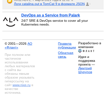
Логи catalina.out в TomCat 9 в формате JSON
1
DevOps as a Service from Palark
24/7 SRE & DevOps service to cover all your
Kubernetes needs.
Разработано в
© 2001—2026
АО
Правила
компании
«Флант»
публикации
Обратная
При полном или
связь
Идея и
частичном
поддержка
использовании
проекта —
любых материалов
Дмитрий
с сайта вы
Шурупов
обязаны явным
образом указывать
гиперссылку на
сайт
www.nixp.ru
в
качестве
источника.