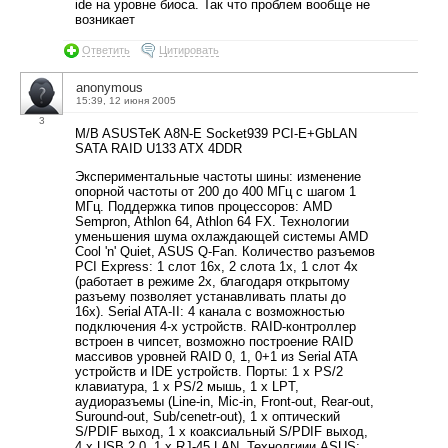
ide на уровне биоса. Так что проблем вообще не
возникает
Ответить
Цитировать
anonymous
15:39, 12 июня 2005
3
M/B ASUSTeK A8N-E Socket939 PCI-E+GbLAN
SATA RAID U133 ATX 4DDR
Экспериментальные частоты шины: изменение
опорной частоты от 200 до 400 МГц с шагом 1
МГц. Поддержка типов процессоров: AMD
Sempron, Athlon 64, Athlon 64 FX. Технологии
уменьшения шума охлаждающей системы AMD
Cool 'n' Quiet, ASUS Q-Fan. Количество разъемов
PCI Express: 1 слот 16x, 2 слота 1x, 1 слот 4x
(работает в режиме 2х, благодаря открытому
разъему позволяет устанавливать платы до
16х). Serial ATA-II: 4 канала с возможностью
подключения 4-x устройств. RAID-контроллер
встроен в чипсет, возможно построение RAID
массивов уровней RAID 0, 1, 0+1 из Serial ATA
устройств и IDE устройств. Порты: 1 x PS/2
клавиатура, 1 x PS/2 мышь, 1 x LPT,
аудиоразъемы (Line-in, Mic-in, Front-out, Rear-out,
Suround-out, Sub/cenetr-out), 1 x оптический
S/PDIF выход, 1 x коаксиальный S/PDIF выход,
4 x USB 2.0, 1 x RJ-45 LAN. Технолгиии ASUS: