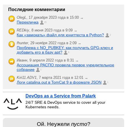
Последние комментарии
OlegL
,
17 декабря 2023 года в 15:00 →
Перекличка
21
REDkiy
,
8 июня 2023 года в 9:09 →
Как «замокать» файл для юниттеста в Python?
2
fhunter
,
29 ноября 2022 года в 2:09 →
Проблема с NO_PUBKEY: как получить GPG-ключ и
добавить его в базу apt?
6
Иванн
,
9 апреля 2022 года в 8:31 →
Ассоциация РАСПО провела первое учредительное
собрание
1
Kiri11.ADV1
,
7 марта 2021 года в 12:01 →
Логи catalina.out в TomCat 9 в формате JSON
1
DevOps as a Service from Palark
24/7 SRE & DevOps service to cover all your
Kubernetes needs.
Ой. Неужели
пусто
?