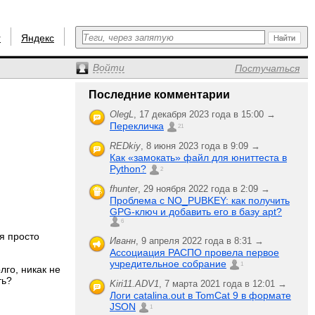
r
Яндекс
Войти
Постучаться
Последние комментарии
OlegL
,
17 декабря 2023 года в 15:00 →
Перекличка
21
REDkiy
,
8 июня 2023 года в 9:09 →
Как «замокать» файл для юниттеста в
Python?
2
fhunter
,
29 ноября 2022 года в 2:09 →
Проблема с NO_PUBKEY: как получить
GPG-ключ и добавить его в базу apt?
6
я просто
Иванн
,
9 апреля 2022 года в 8:31 →
Ассоциация РАСПО провела первое
учредительное собрание
1
лго, никак не
ть?
Kiri11.ADV1
,
7 марта 2021 года в 12:01 →
Логи catalina.out в TomCat 9 в формате
JSON
1