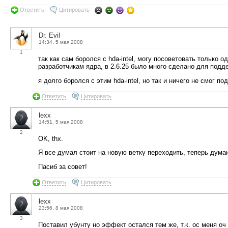
Ответить
Цитировать
Dr. Evil
14:34, 5 мая 2008
1
так как сам боролся с hda-intel, могу посоветовать только 
разработчикам ядра, в 2.6.25 было много сделано для поддер
я долго боролся с этим hda-intel, но так и ничего не смог по
Ответить
Цитировать
lexx
14:51, 5 мая 2008
2
OK, thx.
Я все думал стоит на новую ветку переходить, теперь думаю
Пасиб за совет!
Ответить
Цитировать
lexx
23:56, 8 мая 2008
3
Поставил убунту но эффект остался тем же, т.к. ос меня о