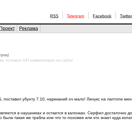
RSS
Telegram
Facebook
Twitte
Проект
Реклама
тров)
ме, оставил 143 комментария на сайте.
, поставил убунту 7.10, нареканий оч мало! Линукс на лаптопе мен
является в наушниках и остается в калонках. Серфил достаточно до
 была такая же трабла или что то похожее или кто знает куда копа