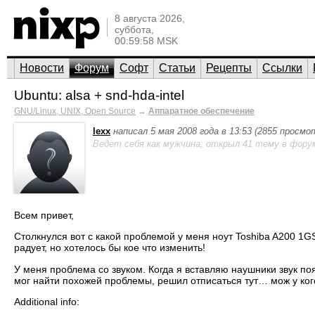
8 августа 2026,
суббота,
00:59:58 MSK
Новости
Форум
Софт
Статьи
Рецепты
Ссылки
Ubuntu: alsa + snd-hda-intel
GNU/Linux, UNIX, Open Source
→
Аппаратное обеспечение
lexx
написал 5 мая 2008 года в 13:53 (2855 просмо
Ведет себя как мужчина; открыл 41 тему в фору
Всем привет,
Столкнулся вот с какой проблемой у меня ноут Toshiba A200 1GS
радует, но хотелось бы кое что изменить!
У меня проблема со звуком. Когда я вставляю наушники звук по
мог найти похожей проблемы, решил отписаться тут… мож у кого
Additional info: