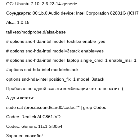
ОС: Ubuntu 7.10, 2.6.22-14-generic
Соундкарта: 00:1b.0 Audio device: Intel Corporation 82801G (ICH7 F
Alsa: 1.0.15
tail /etc/modprobe.d/alsa-base
# options snd-hda-intel model=toshiba enable=yes
# options snd-hda-intel model=3stack enable=yes
# options snd-hda-intel model=laptop single_cmd=1 enable_msi=1
#options snd-hda-intel model=5stack
options snd-hda-intel position_fix=1 model=3stack
Пробовал по одной все эти комбинации что то не катит :(
А да и кстати:
sudo cat /proc/asound/card0/codec#* | grep Codec
Codec: Realtek ALC861-VD
Codec: Generic 11c1 Si3054
Заранее спасибо!