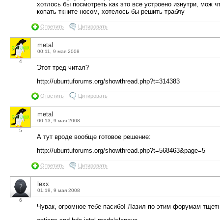
хотлось бы посмотреть как это все устроено изнутри, мож 
копать ткните носом, хотелось бы решить траблу
Ответить
Цитировать
metal
00:11, 9 мая 2008
4
Этот тред читал?
http://ubuntuforums.org/showthread.php?t=314383
Ответить
Цитировать
metal
00:13, 9 мая 2008
5
А тут вроде вообще готовое решение:
http://ubuntuforums.org/showthread.php?t=568463&page=5
Ответить
Цитировать
lexx
01:19, 9 мая 2008
6
Чувак, огромное тебе пасибо! Лазил по этим форумам тщетн