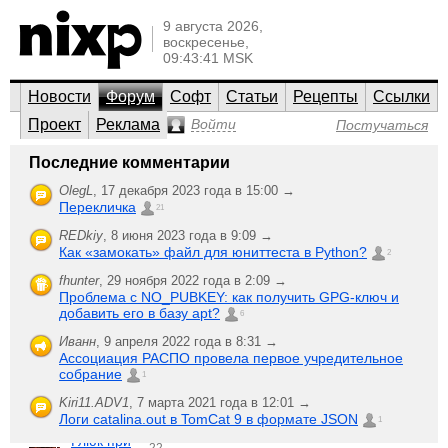
9 августа 2026,
воскресенье,
09:43:41 MSK
Новости
Форум
Софт
Статьи
Рецепты
Ссылки
Проект
Реклама
Войти
Постучаться
GNU/Linux
Последние комментарии
GNU/Linux, UNIX, Open Source
OlegL
,
17 декабря 2023 года в 15:00 →
Перекличка
ALT Linux, Debian, Fedora / RHEL / CentOS, Gentoo,
21
Mandriva, Slackware, SUSE / openSUSE, Ubuntu и все-все-
все.
REDkiy
,
8 июня 2023 года в 9:09 →
Как «замокать» файл для юниттеста в Python?
2
;-)
Создать
Последняя активность
fhunter
,
29 ноября 2022 года в 2:09 →
новую тему
Проблема с NO_PUBKEY: как получить GPG-ключ и
установка
добавить его в базу apt?
6
17
пекетов в
Fatal
,
ответили
Иванн
,
9 апреля 2022 года в 8:31 →
Fedore
22 февраля 2006 года в 16:55
1714
Ассоциация РАСПО провела первое учредительное
прочитали
собрание
монтирование
1
14
в Fedora Core
Genie
,
ответили
Kiri11.ADV1
,
7 марта 2021 года в 12:01 →
3
24 февраля 2006 года в 19:42
1368
Логи catalina.out в TomCat 9 в формате JSON
1
прочитали
Глюк при