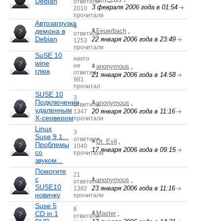
Debian
ответили
3 февраля 2006 года в 01:54
2010
прочитали
Автозагрузка
4
демона в
Feuerbach
,
ответили
Debian
22 января 2006 года в 23:49
1253
прочитали
SuSE 10
никто
wine
не
anonymous
,
глюк
ответил
21 января 2006 года в 14:58
981
прочитал
SUSE 10
3
Подключение
anonymous
,
ответили
удаленным
20 января 2006 года в 11:16
1347
X-сервером
прочитали
Linux
3
Suse 9.1...
ответили
Dr. Evil
,
Проблемы
1040
17 января 2006 года в 09:15
со
прочитали
звуком...
Помогите
21
с
anonymous
,
ответил
SUSE10
23 января 2006 года в 11:16
1382
новичку
прочитали
Suse 5
6
CD in 1
Master
,
ответили