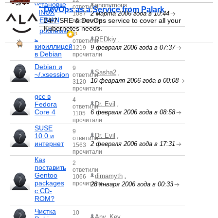
22
установке
anonymous
,
ответили
DevOps as a Service from Palark
LINUX
2 марта 2006 года в 10:44
1087
DEBIAN
24/7 SRE & DevOps service to cover all your
прочитали
Kubernetes needs.
Проблемы
2
1
с
REDkiy
,
ответили
кириллицей
9 февраля 2006 года в 07:37
1219
в Debian
прочитали
Debian и
9
Sasha2
,
~/.xsession
ответили
10 февраля 2006 года в 00:08
3120
прочитали
gcc в
4
Fedora
Dr. Evil
,
ответили
Core 4
6 февраля 2006 года в 08:58
1105
прочитали
SUSE
9
10.0 и
Dr. Evil
,
ответили
интернет
2 февраля 2006 года в 17:31
1563
прочитали
Как
2
поставить
ответили
Gentoo
dimamyth
,
1066
packages
прочитали
28 января 2006 года в 00:33
c CD-
ROM?
Чистка
10
Any_Key
,