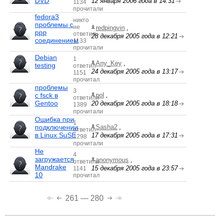
DVD
12 января 2006 года в 14:31
1134
прочитали
fedora3
никто
проблемы с
не
redpingvin
,
ppp
ответил
28 декабря 2005 года в 12:21
соединением
1133
прочитали
Debian
1
Any_Key
,
testing
ответил
24 декабря 2005 года в 13:17
1151
прочитал
проблемы
3
с fsck в
pol
,
ответили
Gentoo
20 декабря 2005 года в 18:18
1389
прочитали
Ошибка при
1
подключении
Sasha2
,
ответил
в Linux SuSE
17 декабря 2005 года в 17:31
1298
прочитали
Не
4
загружается
anonymous
,
ответили
Mandrake
15 декабря 2005 года в 23:57
1141
10
прочитал
261 — 280