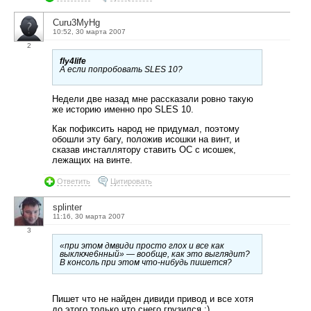
Curu3MyHg
10:52, 30 марта 2007
2
fly4life
А если попробовать SLES 10?
Недели две назад мне рассказали ровно такую
же историю именно про SLES 10.
Как пофиксить народ не придумал, поэтому
обошли эту багу, положив исошки на винт, и
сказав инсталлятору ставить ОС с исошек,
лежащих на винте.
Ответить
Цитировать
splinter
11:16, 30 марта 2007
3
«при этом дмвиди просто глох и все как
выключе6нный» — вообще, как это выглядит?
В консоль при этом что-нибудь пишется?
Пишет что не найден дивиди привод и все хотя
до этого только что снего грузился :)