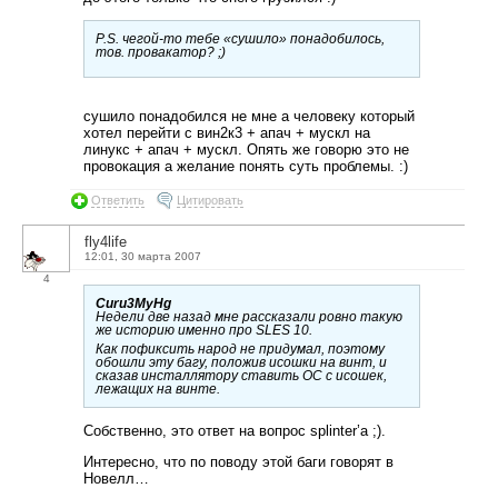
P.S. чегой-то тебе «сушило» понадобилось,
тов. провакатор? ;)
сушило понадобился не мне а человеку который
хотел перейти с вин2к3 + апач + мускл на
линукс + апач + мускл. Опять же говорю это не
провокация а желание понять суть проблемы. :)
Ответить
Цитировать
fly4life
12:01, 30 марта 2007
4
Curu3MyHg
Недели две назад мне рассказали ровно такую
же историю именно про SLES 10.
Как пофиксить народ не придумал, поэтому
обошли эту багу, положив исошки на винт, и
сказав инсталлятору ставить ОС с исошек,
лежащих на винте.
Собственно, это ответ на вопрос splinter’а ;).
Интересно, что по поводу этой баги говорят в
Новелл…