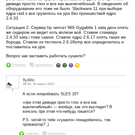
дмвиди просто глох и все как выключе6нный. В сведениях об
оборудовании его тоже не было. Slackware 11 при выборе
ядра raid.s все грузилось на ура без проишествий ядро
2.4.33.
Ситуация 2. Сервер hp чипсет 965 Gygabite 1 sata диск опять
же сидиром не видит хоть волком вой. Ставим слаквару
2.4.33 sata.i тоже самое. Ставлю ядро 2.6.17 опять такая же
борода, Ставлю из тестинга 2.6.18smp все определилось и
поставилось на ура.
Вопрос как заставить работать сушило?
Ответить
Цитировать
fly4life
08:59, 30 марта 2007
1
А если попробовать SLES 10?
«при этом дмвиди просто глох и все как
выключе6нный» — вообще, как это выглядит? В
консоль при этом что-нибудь пишется?
P.S. чегой-то тебе «сушило» понадобилось, тов.
провакатор? ;)
Ответить
Цитировать