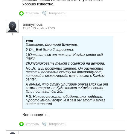
хорошо известно.
Ответить
Цитировать
anonymous
11:44, 13 ноября 2005
7
xant
Извольте, Дмитрий Шурупов.
У Dr._Evil было 2 варианта.
1)Отказаться от текста. Kavkaz center всё
таки.
2)Опубликовать текст с ссылкой на автора.
Но Dr._Evil поступил хитрее. Он разместил
текст и поставил ссылку на linuxtoday.com,
который в свою очередь взял тескт с Kavkaz
center.
Я думаю, что Dmitry Shurupov отказался бы от
комментария, не будь текст с Kavkaz center.
Или поставил бы 2/5.
P.S. Никого не хотел обидеть или поддеть.
Просто мысли вслух. И я сам бы этот Kavkaz
center censored.
Все опошлят…
Ответить
Цитировать