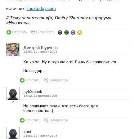
источник:
linuxtoday.com
// Тему переместил(а) Dmitry Shurupov из форума
«Новости».
Ответить
Цитировать
Дмитрий Шурупов
21:54, 10 ноября 2005
1
Ха-ха-ха. Ну и журналюги! Лишь бы попиариться.
Вот вздор.
Ответить
Цитировать
cyb3rpunk
15:12, 11 ноября 2005
2
Не понимают люди, что есть благо для
человечества :)
Ответить
Цитировать
xant
21:04, 12 ноября 2005