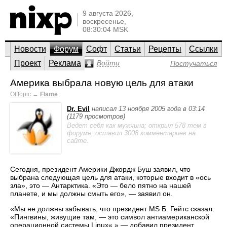
9 августа 2026,
воскресенье,
08:30:04 MSK
Новости
Форум
Софт
Статьи
Рецепты
Ссылки
Проект
Реклама
Войти
Постучаться
Америка выбрала новую цель для атаки
Offtopic
→
Flame
Dr. Evil
написал 13 ноября 2005 года в 03:14
(1179 просмотров)
Ведет себя как мужчина; открыл 578 тем в
форуме, оставил 3008 комментариев на
сайте.
Сегодня, президент Америки Джордж Буш заявил, что
выбрана следующая цель для атаки, которые входит в «ось
зла», это — Антарктика. «Это — бело пятно на нашей
планете, и мы должны смыть его», — заявил он.
«Мы не должны забывать, что президент MS Б. Гейтс сказал:
«Пингвины, живущие там, — это символ антиамериканской
операционной системы Linux«.» — добавил президент.