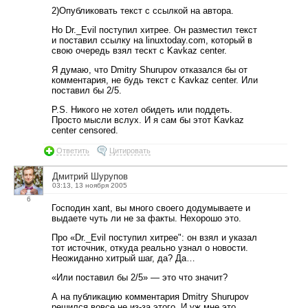
2)Опубликовать текст с ссылкой на автора.
Но Dr._Evil поступил хитрее. Он разместил текст
и поставил ссылку на linuxtoday.com, который в
свою очередь взял тескт с Kavkaz center.
Я думаю, что Dmitry Shurupov отказался бы от
комментария, не будь текст с Kavkaz center. Или
поставил бы 2/5.
P.S. Никого не хотел обидеть или поддеть.
Просто мысли вслух. И я сам бы этот Kavkaz
center censored.
Ответить
Цитировать
Дмитрий Шурупов
03:13, 13 ноября 2005
6
Господин xant, вы много своего додумываете и
выдаете чуть ли не за факты. Нехорошо это.
Про «Dr._Evil поступил хитрее": он взял и указал
тот источник, откуда реально узнал о новости.
Неожиданно хитрый шаг, да? Да…
«Или поставил бы 2/5» — это что значит?
А на публикацию комментария Dmitry Shurupov
решился вовсе не из-за этого. И уж мне это