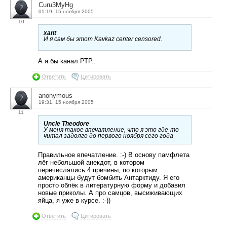
Curu3MyHg
01:19, 15 ноября 2005
10
xant
И я сам бы этот Kavkaz center censored.
А я бы канал РТР..
Ответить
Цитировать
anonymous
19:31, 15 ноября 2005
11
Uncle Theodore
У меня такое впечатление, что я это где-то
читал задолго до первого ноября сего года
Правильное впечатление. :-) В основу памфлета
лёг небольшой анекдот, в котором
перечислялись 4 причины, по которым
американцы будут бомбить Антарктиду. Я его
просто облёк в литературную форму и добавил
новые приколы. А про самцов, высиживающих
яйца, я уже в курсе. :-))
Ответить
Цитировать