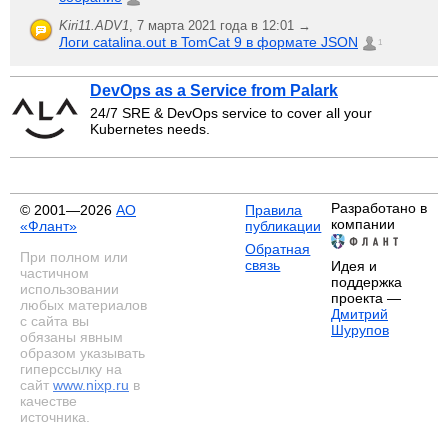
Kiri11.ADV1
,
7 марта 2021 года в 12:01 →
Логи catalina.out в TomCat 9 в формате JSON
1
DevOps as a Service from Palark
24/7 SRE & DevOps service to cover all your
Kubernetes needs.
Разработано в
© 2001—2026
АО
Правила
компании
«Флант»
публикации
Обратная
При полном или
связь
Идея и
частичном
поддержка
использовании
проекта —
любых материалов
Дмитрий
с сайта вы
Шурупов
обязаны явным
образом указывать
гиперссылку на
сайт
www.nixp.ru
в
качестве
источника.