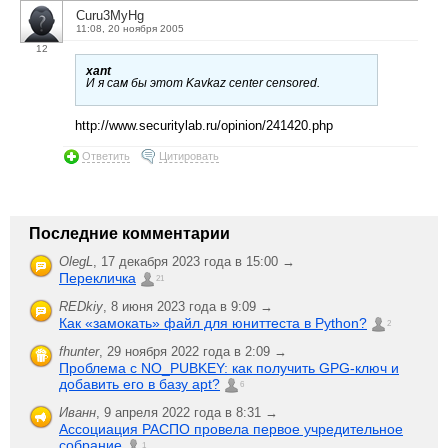
Curu3MyHg
11:08, 20 ноября 2005
12
xant
И я сам бы этот Kavkaz center censored.
http://www.securitylab.ru/opinion/241420.php
Ответить
Цитировать
Последние комментарии
OlegL
,
17 декабря 2023 года в 15:00 →
Перекличка
21
REDkiy
,
8 июня 2023 года в 9:09 →
Как «замокать» файл для юниттеста в Python?
2
fhunter
,
29 ноября 2022 года в 2:09 →
Проблема с NO_PUBKEY: как получить GPG-ключ и
добавить его в базу apt?
6
Иванн
,
9 апреля 2022 года в 8:31 →
Ассоциация РАСПО провела первое учредительное
собрание
1