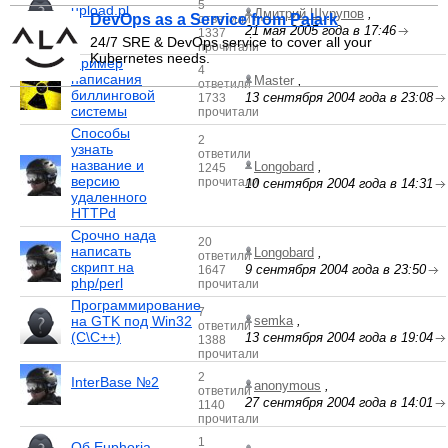
5
upload.pl
Дмитрий Шурупов
,
DevOps as a Service from Palark
ответили
21 мая 2005 года в 17:46
1337
24/7 SRE & DevOps service to cover all your
прочитали
Kubernetes needs.
Пример
4
написания
Master
,
ответили
биллинговой
13 сентября 2004 года в 23:08
1733
системы
прочитали
Способы
2
узнать
ответили
название и
Longobard
,
1245
версию
прочитали
10 сентября 2004 года в 14:31
удаленного
HTTPd
Срочно нада
20
написать
Longobard
,
ответили
скрипт на
9 сентября 2004 года в 23:50
1647
php/perl
прочитали
Программирование
7
на GTK под Win32
semka
,
ответили
(C\C++)
13 сентября 2004 года в 19:04
1388
прочитали
2
InterBase №2
anonymous
,
ответили
27 сентября 2004 года в 14:01
1140
прочитали
1
Об Euphoria