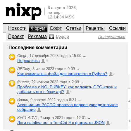
6 августа 2026,
четверг,
12:14:34 MSK
Новости
Форум
Софт
Статьи
Рецепты
Ссылки
Проект
Реклама
Войти
Постучаться
Программирование
Последние комментарии
Et cetera
OlegL
,
17 декабря 2023 года в 15:00 →
Перекличка
Bash / shell, C/C++, Java, JavaScript, Perl, PHP, Python —
21
знакомые слова? Вероятно, вам сюда: спросить или
помочь — это уже вы решайте сами.
REDkiy
,
8 июня 2023 года в 9:09 →
Как «замокать» файл для юниттеста в Python?
2
;-)
Создать новую
Последняя активность
fhunter
,
29 ноября 2022 года в 2:09 →
тему
Проблема с NO_PUBKEY: как получить GPG-ключ и
Re: Как
добавить его в базу apt?
6
2
работать с
Longobard
,
ответили
Иванн
,
9 апреля 2022 года в 8:31 →
системным
12 сентября 2004 года в 21:59
1136
Ассоциация РАСПО провела первое учредительное
динамиком
прочитали
собрание
1
Тестирование
3
программ для
Fatal
,
Kiri11.ADV1
,
7 марта 2021 года в 12:01 →
ответили
серверов
12 сентября 2004 года в 21:50
1216
Логи catalina.out в TomCat 9 в формате JSON
1
прочитали