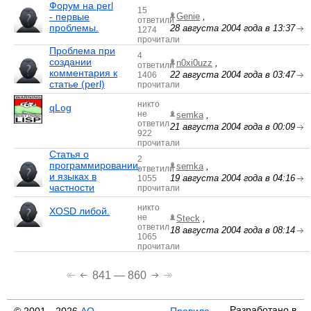
Форум на perl
15
- первые
Genie
,
ответили
проблемы.
28 августа 2004 года в 13:37
1274
прочитали
Проблема при
4
создании
n0xi0uzz
,
ответили
комментария к
22 августа 2004 года в 03:47
1406
статье (perl)
прочитали
никто
qLog
не
semka
,
ответил
21 августа 2004 года в 00:09
922
прочитали
Статья о
2
программировании,
semka
,
ответили
и языках в
19 августа 2004 года в 04:16
1055
частности
прочитали
никто
XOSD либой.
не
Steck
,
ответил
18 августа 2004 года в 08:14
1065
прочитали
841 — 860
Разработано в