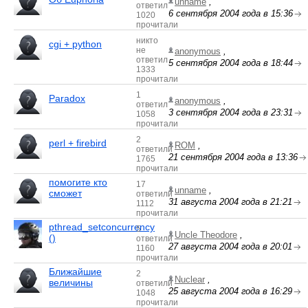
unname
,
ответил
6 сентября 2004 года в 15:36
1020
прочитали
никто
cgi + python
не
anonymous
,
ответил
5 сентября 2004 года в 18:44
1333
прочитали
1
Paradox
anonymous
,
ответил
3 сентября 2004 года в 23:31
1058
прочитали
2
perl + firebird
ROM
,
ответили
21 сентября 2004 года в 13:36
1765
прочитали
помогите кто
17
unname
,
сможет
ответили
31 августа 2004 года в 21:21
1112
прочитали
pthread_setconcurrency
5
Uncle Theodore
,
()
ответили
27 августа 2004 года в 20:01
1160
прочитали
Ближайшие
2
Nuclear
,
величины
ответили
25 августа 2004 года в 16:29
1048
прочитали