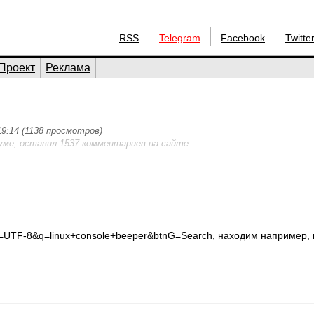
RSS
Telegram
Facebook
Twitte
Проект
Реклама
19:14 (1138 просмотров)
уме, оставил 1537 комментариев на сайте.
ie=UTF-8&q=linux+console+beeper&btnG=Search, находим например, 