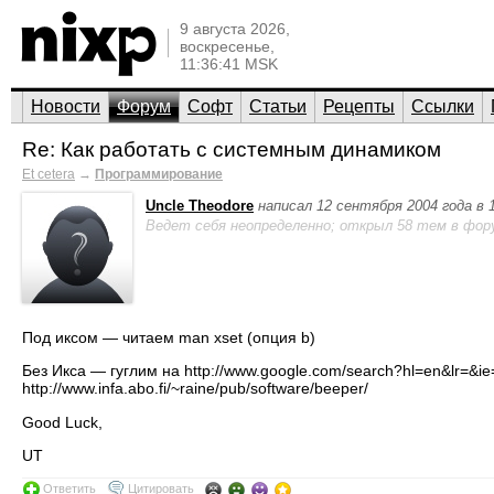
9 августа 2026,
воскресенье,
11:36:41 MSK
Новости
Форум
Софт
Статьи
Рецепты
Ссылки
Re: Как работать с системным динамиком
Et cetera
→
Программирование
Uncle Theodore
написал 12 сентября 2004 года в 
Ведет себя неопределенно; открыл 58 тем в фор
Под иксом — читаем man xset (опция b)
Без Икса — гуглим на http://www.google.com/search?hl=en&lr=&
http://www.infa.abo.fi/~raine/pub/software/beeper/
Good Luck,
UT
Ответить
Цитировать