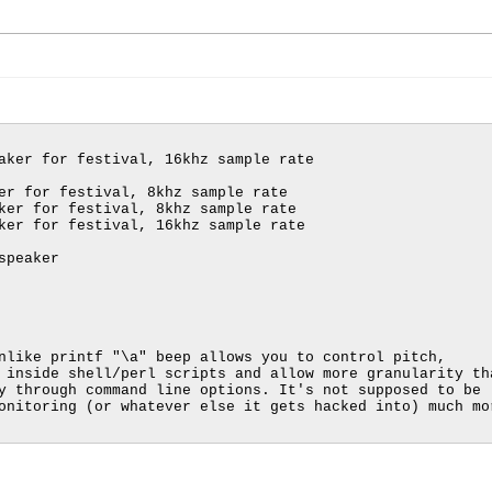
aker for festival, 16khz sample rate

er for festival, 8khz sample rate

ker for festival, 8khz sample rate

ker for festival, 16khz sample rate

peaker

 inside shell/perl scripts and allow more granularity tha
y through command line options. It's not supposed to be 
onitoring (or whatever else it gets hacked into) much mor