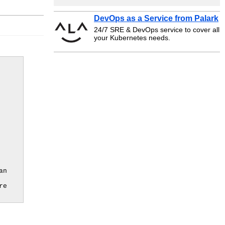
DevOps as a Service from Palark
24/7 SRE & DevOps service to cover all
your Kubernetes needs.
n 
e 