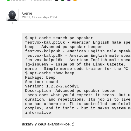
Genie
20:31, 12 сентября 2004
1
$ apt-cache search pc speaker

festvox-kallpc16k - American English male spe
beep - Advanced pc-speaker beeper

festvox-kdlpc8k - American English male speak
festvox-kallpc8k - American English male spea
festvox-kdlpc16k - American English male spea
lg-issue69 - Issue 69 of the Linux Gazette.

morse - Simple morse code trainer for the PC s
$ apt-cache show beep

Package: beep

Section: sound

Version: 1.2.2-2.woody1

Description: Advanced pc-speaker beeper

 beep does what you'd expect: it beeps. But unlike printf "\a" beep allows you to control pitch, 
duration, and repetitions. Its job is to live
one has otherwise. It is controlled completel
complex, and it isn't - but it makes system m
искать у себя аналогичное. ;)