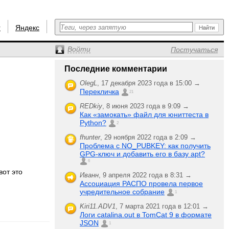
r
Яндекс
Войти
Постучаться
Последние комментарии
OlegL
,
17 декабря 2023 года в 15:00 →
Перекличка
21
REDkiy
,
8 июня 2023 года в 9:09 →
Как «замокать» файл для юниттеста в
Python?
2
fhunter
,
29 ноября 2022 года в 2:09 →
Проблема с NO_PUBKEY: как получить
GPG-ключ и добавить его в базу apt?
6
вот это
Иванн
,
9 апреля 2022 года в 8:31 →
Ассоциация РАСПО провела первое
учредительное собрание
1
Kiri11.ADV1
,
7 марта 2021 года в 12:01 →
Логи catalina.out в TomCat 9 в формате
JSON
1