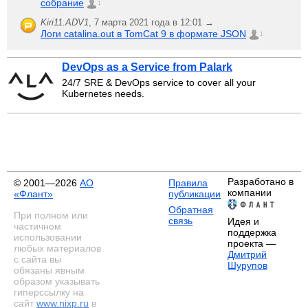
собрание
1
Kiri11.ADV1
,
7 марта 2021 года в 12:01 →
Логи catalina.out в TomCat 9 в формате JSON
1
DevOps as a Service from Palark
24/7 SRE & DevOps service to cover all your
Kubernetes needs.
Разработано в
© 2001—2026
АО
Правила
компании
«Флант»
публикации
Обратная
При полном или
связь
Идея и
частичном
поддержка
использовании
проекта —
любых материалов
Дмитрий
с сайта вы
Шурупов
обязаны явным
образом указывать
гиперссылку на
сайт
www.nixp.ru
в