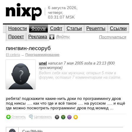
6 августа 2026,
четверг,
03:31:07 MSK
Новости
Форум
Софт
Статьи
Рецепты
Ссылки
Проект
Реклама
Войти
Постучаться
пингвин-лесоруб
Et cetera
→
Программирование
unel
написал 7 мая 2005 года в 23:13 (800
просмотров)
Ведет себя как мужчина; открыл 5 тем в
форуме, оставил 7 комментариев на сайте.
ребята! подскажите какие-нить доки по программингу дров
под никсы …. как что где и всё такое …. на русском …. и ещё
где можно посмотреть программинг дров под момед …
Ответить
Цитировать
Curu3MyHg