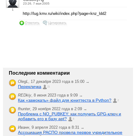
23:26, 7 мая 2005
1
http://lug.kmv.ru/wiki/index.php?page=knz_ldd2
Ответить
Цитировать
Последние комментарии
OlegL
,
17 декабря 2023 года в 15:00 →
Перекличка
21
REDkiy
,
8 июня 2023 года в 9:09 →
Как «замокать» файл для юниттеста в Python?
2
fhunter
,
29 ноября 2022 года в 2:09 →
Проблема с NO_PUBKEY: как получить GPG-ключ и
добавить его в базу apt?
6
Иванн
,
9 апреля 2022 года в 8:31 →
Ассоциация РАСПО провела первое учредительное