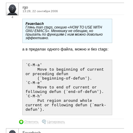
rgo
13:28, 22 сентября 2006
4
Feuerbach
Глянь man ctags, секцию «HOW TO USE WITH
GNU EMACS». Менюшку не обещаю, но
прыгать по функциям с ним можно довольно
эффективно.
а в пределах одного файла, можно и без ctags:
`C-M-a'

     Move to beginning of current 
or preceding defun

     (`beginning-of-defun').

`C-M-e'

     Move to end of current or 
following defun (`end-of-defun').

`C-M-h'

     Put region around whole 
current or following defun (`mark-
Ответить
Цитировать
Feuerbach