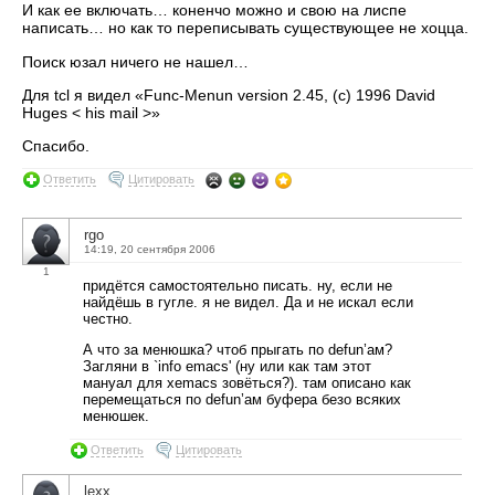
И как ее включать… коненчо можно и свою на лиспе
написать… но как то переписывать существующее не хоцца.
Поиск юзал ничего не нашел…
Для tcl я видел «Func-Menun version 2.45, (c) 1996 David
Huges < his mail >»
Спасибо.
Ответить
Цитировать
rgo
14:19, 20 сентября 2006
1
придётся самостоятельно писать. ну, если не
найдёшь в гугле. я не видел. Да и не искал если
честно.
А что за менюшка? чтоб прыгать по defun’ам?
Загляни в `info emacs' (ну или как там этот
мануал для xemacs зовёться?). там описано как
перемещаться по defun’ам буфера безо всяких
менюшек.
Ответить
Цитировать
lexx