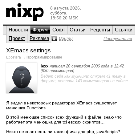
8 августа 2026,
суббота,
18:56:20 MSK
Новости
Форум
Софт
Статьи
Рецепты
Ссылки
Проект
Реклама
Войти
Постучаться
XEmacs settings
Et cetera
→
Программирование
lexx
написал 20 сентября 2006 года в 12:42
(930 просмотров)
Ведет себя как мужчина; открыл 41 тему в
форуме, оставил 143 комментария на сайте.
Я видел в некотороых редакторах XEmacs существует
менюшка Functions
В этой менюшке список всех функций в файле, знаю что
работает эта менюшка для tcl евских скриптов…
Никто не знает есть ли такая фича для php, javaScripts?