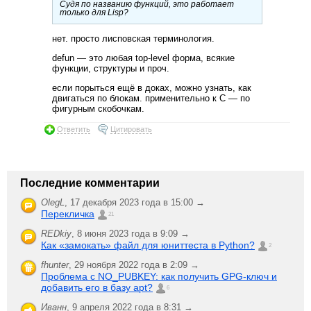
Судя по названию функций, это работает
только для Lisp?
нет. просто лисповская терминология.
defun — это любая top-level форма, всякие
функции, структуры и проч.
если порыться ещё в доках, можно узнать, как
двигаться по блокам. применительно к C — по
фигурным скобочкам.
Ответить
Цитировать
Последние комментарии
OlegL
,
17 декабря 2023 года в 15:00 →
Перекличка
21
REDkiy
,
8 июня 2023 года в 9:09 →
Как «замокать» файл для юниттеста в Python?
2
fhunter
,
29 ноября 2022 года в 2:09 →
Проблема с NO_PUBKEY: как получить GPG-ключ и
добавить его в базу apt?
6
Иванн
,
9 апреля 2022 года в 8:31 →