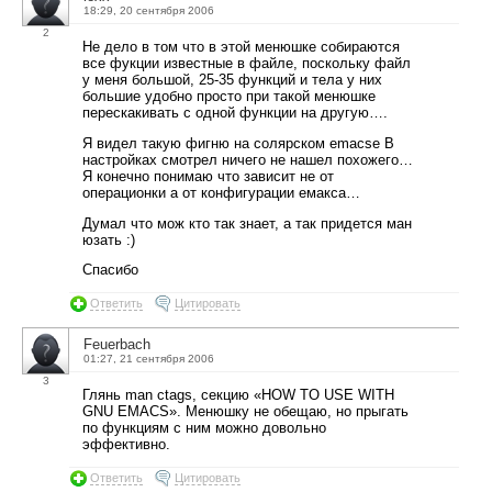
18:29, 20 сентября 2006
2
Не дело в том что в этой менюшке собираются
все фукции известные в файле, поскольку файл
у меня большой, 25-35 функций и тела у них
большие удобно просто при такой менюшке
перескакивать с одной функции на другую….
Я видел такую фигню на солярском emacse В
настройках смотрел ничего не нашел похожего…
Я конечно понимаю что зависит не от
операционки а от конфигурации емакса…
Думал что мож кто так знает, а так придется ман
юзать :)
Спасибо
Ответить
Цитировать
Feuerbach
01:27, 21 сентября 2006
3
Глянь man ctags, секцию «HOW TO USE WITH
GNU EMACS». Менюшку не обещаю, но прыгать
по функциям с ним можно довольно
эффективно.
Ответить
Цитировать