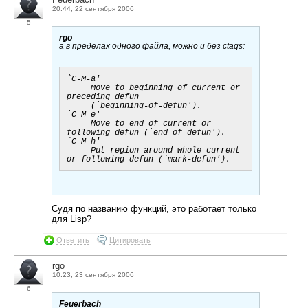
20:44, 22 сентября 2006
5
rgo
а в пределах одного файла, можно и без ctags:
`C-M-a'

     Move to beginning of current or 
preceding defun

     (`beginning-of-defun').

`C-M-e'

     Move to end of current or 
following defun (`end-of-defun').

`C-M-h'

     Put region around whole current 
Судя по названию функций, это работает только
для Lisp?
Ответить
Цитировать
rgo
10:23, 23 сентября 2006
6
Feuerbach