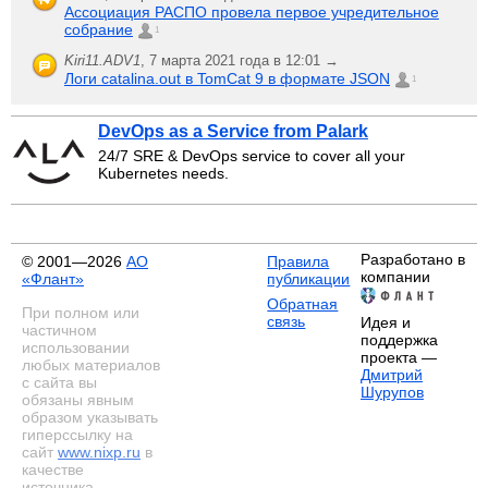
Ассоциация РАСПО провела первое учредительное
собрание
1
Kiri11.ADV1
,
7 марта 2021 года в 12:01 →
Логи catalina.out в TomCat 9 в формате JSON
1
DevOps as a Service from Palark
24/7 SRE & DevOps service to cover all your
Kubernetes needs.
Разработано в
© 2001—2026
АО
Правила
компании
«Флант»
публикации
Обратная
При полном или
связь
Идея и
частичном
поддержка
использовании
проекта —
любых материалов
Дмитрий
с сайта вы
Шурупов
обязаны явным
образом указывать
гиперссылку на
сайт
www.nixp.ru
в
качестве
источника.