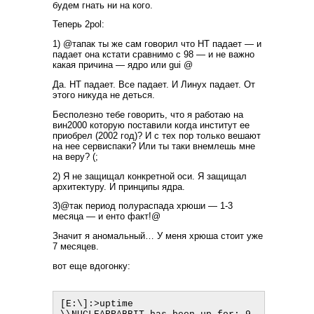
будем гнать ни на кого.
Теперь 2pol:
1) @тапак ты же сам говорил что НТ падает — и
падает она кстати сравнимо с 98 — и не важно
какая причина — ядро или gui @
Да. НТ падает. Все падает. И Линух падает. От
этого никуда не деться.
Бесполезно тебе говорить, что я работаю на
вин2000 которую поставили когда институт ее
приобрел (2002 год)? И с тех пор только вешают
на нее сервиспаки? Или ты таки внемлешь мне
на веру? (;
2) Я не защищал конкретной оси. Я защищал
архитектуру. И принципы ядра.
3)@так период полураспада хрюши — 1-3
месяца — и енто факт!@
Значит я аномальный… У меня хрюша стоит уже
7 месяцев.
вот еще вдогонку:
[E:\]:>uptime
