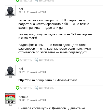
pol
22:19, 21 октября 2004
12
тапак ты же сам говорил что НТ падает — и
падает она кстати сравнимо с 98 — и не важно
какая причина — ядро или gui
так период полураспада хрюши — 1-3 месяца —
и енто факт!
ладно фиг с ним — не место здесь для этих
разговоров — я на компьютерре если приспичит
отрываюсь по этой теме — вима подтвердит!
Ответить
Цитировать
pol
22:26, 21 октября 2004
13
http://forum.computerra.ru/?board=ktbest
Ответить
Цитировать
semka
22:30, 21 октября 2004
14
Сначала соглашусь с Декваром. Давайте не