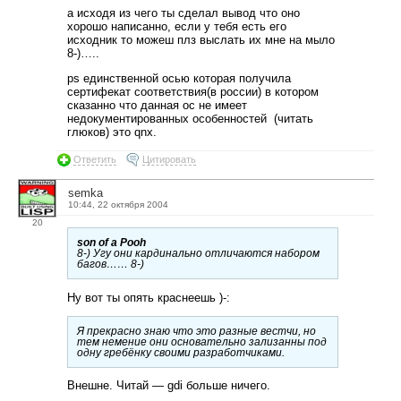
а исходя из чего ты сделал вывод что оно
хорошо написанно, если у тебя есть его
исходник то можеш плз выслать их мне на мыло
8-)…..
ps единственной осью которая получила
сертифекат соответствия(в россии) в котором
сказанно что данная ос не имеет
недокументированных особенностей (читать
глюков) это qnx.
Ответить
Цитировать
semka
10:44, 22 октября 2004
20
son of a Pooh
8-) Угу они кардинально отличаются набором
багов…… 8-)
Ну вот ты опять краснеешь )-:
Я прекрасно знаю что это разные вестчи, но
тем немение они основательно зализанны под
одну гребёнку своими разработчиками.
Внешне. Читай — gdi больше ничего.