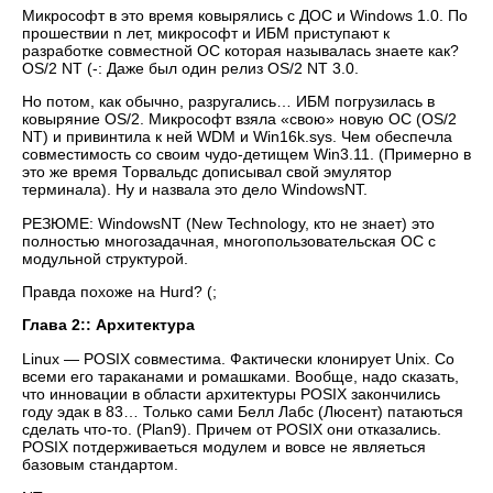
Микрософт в это время ковырялись с ДОС и Windows 1.0. По
прошествии n лет, микрософт и ИБМ приступают к
разработке совместной ОС которая называлась знаете как?
OS/2 NT (-: Даже был один релиз OS/2 NT 3.0.
Но потом, как обычно, разругались… ИБМ погрузилась в
ковыряние OS/2. Микрософт взяла «свою» новую ОС (OS/2
NT) и привинтила к ней WDM и Win16k.sys. Чем обеспечла
совместимость со своим чудо-детищем Win3.11. (Примерно в
это же время Торвальдс дописывал свой эмулятор
терминала). Ну и назвала это дело WindowsNT.
РЕЗЮМЕ: WindowsNT (New Technology, кто не знает) это
полностью многозадачная, многопользовательская ОС с
модульной структурой.
Правда похоже на Hurd? (;
Глава 2:: Архитектура
Linux — POSIX совместима. Фактически клонирует Unix. Со
всеми его тараканами и ромашками. Вообще, надо сказать,
что инновации в области архитектуры POSIX закончились
году эдак в 83… Только сами Белл Лабс (Люсент) патаються
сделать что-то. (Plan9). Причем от POSIX они отказались.
POSIX потдерживаеться модулем и вовсе не являеться
базовым стандартом.