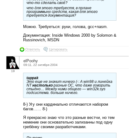
что-то сделать своё?
что для этого требуестя, в прлане
программынх средств, какая для этого
требуется документация?
Можно. Требуеться: руки, голова, gcc+nasm.
Документация: Inside Windows 2000 by Solomon &
Russinovich, MSDN
Ответить
Цитировать
elPoohy
09:11, 22 октября 2004
19
tappak
Это еще не значит ничего (-: А win98 и линейка
NT
настолько
разные ОС, что даже говорить
стыдно… Между ними общего — win32k.sys
подсистема. больше ничего.
8-) Угу они кардинально отличаются набором
багов…… 8-)
Я прекрасно знаю что это разные вестчи, но тем
немение они основательно зализанны под одну
гребёнку своими разработчиками.