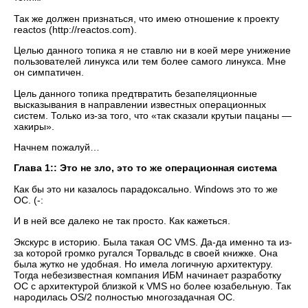
Так же должен признаться, что имею отношение к проекту
reactos (http://reactos.com).
Целью данного топика я не ставлю ни в коей мере унижение
пользователей линукса или тем более самого линукса. Мне
он симпатичен.
Цель данного топика предтвратить безапеляционные
высказывания в направлении известных операционных
систем. Только из-за того, что «так сказали крутыи пацаны —
хакиры».
Начнем пожалуй…
Глава 1:: Это не зло, это то же операционная система
Как бы это ни казалось парадоксально. Windows это то же
ОС. (-:
И в ней все далеко не так просто. Как кажеться.
Экскурс в историю. Была такая ОС VMS. Да-да именно та из-
за которой громко ругался Торвальдс в своей книжке. Она
была жутко не удобная. Но имела логичную архитектуру.
Тогда небезизвестная компания ИБМ начинает разработку
ОС с архитектурой близкой к VMS но более юзабельную. Так
народилась OS/2 полностью многозадачная ОС.