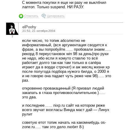
С момента покупки я еще ни разу не выклбчил
лаптоп. Только suspend. НИ РАЗУ.
Ответить
Цитировать
elPoohy
21:52, 21 октября 2004
7
если чесно, то топик абсолютно не
информативный, (вся аргументация сводится к
фразе, а вы попробуйте…… пробовали знаем…..
рекорд 8 переустановок win 98 за день(про руки
не надо, ибо если я комуто ставлю то всё
работает долго так-как там только в сапёра
играют да в ворде строчат) и аж месяц жизни xp
после полугода подбора нужого билда, о 2000 я
и не говорю она падает чуть реже чем 98)….. это
раз.
откровенно провакацинный (Я призвал людей
закапать в глаза противовоспалительное.)…..
это два.
и последнее…… nixp.ru сайт на котором реже
всего звучат возгласы Винда маст дай — Линух
рулит
советую етот топик начать на какомнибудь os-
zone.ru….. там это дело любят 8-)