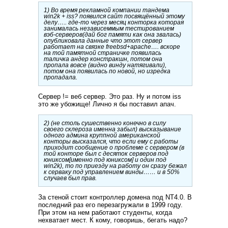
1) Во время рекламной компании тандема
win2k + iss? появился сайт посвящённый этому
делу….. где-то через месяц конторка которая
занималась независеммым тестированием
вэб-серверов(дай бог памяти как она звалась)
опубликовала данные что этот сервер
работает на связке freebsd+apache…. вскоре
на той памятной страничке появилась
таличка андер констракшн, потом она
пропала вовсе (видно винду натягивали),
потом она появилась по новой, но изредка
пропадала.
Сервер != веб сервер. Это раз. Ну и потом iss
это же убожище! Лично я бы поставил апач.
2) (не столь сушественно конечно в силу
своего склероза именна забыл) высказывание
одного админа круппной американской
конторы высказался, что если ему с работы
приходит сообщение о проблеме с сервером (в
той конторе был с десяток серверов под
юниксом[именно под юниксом] и один под
win2k), то по приезду на работу он сразу бежал
к серваку под управлением винды…… и в 50%
случаев был прав.
За стеной стоит контроллер домена под NT4.0. В
последний раз его перезагружали в 1999 году.
При этом на нем работают студенты, когда
нехватает мест. К кому, говоришь, бегать надо?