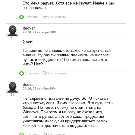
Это меня радует. Хотя все же звучат. Иначе я бы
его не начал.
Ответить
Цитировать
decvar
22:10, 21 октября 2004
10
2 son:
Ты видимо не знаешь что-такое конструктивный
анализ. Ну раз ты привык плеймить на o-ozone
ну так в чем дело-то? По теме треда есть что-
нить? Нет?
Ответить
Цитировать
decvar
22:16, 21 октября 2004
11
Не, серьезно, давайте по делу. Вот UT сказал
что знает\думает. Я ему возразил. Это суть есть
беседа. По теме, почему не стоит гнать на
Windows. При этом я ни разу не сказал что,
вот — это рулез, а вот это сакс. Предлагаю
участникам дисскусии придерживаться рамок
конкретных достоинств и не достатков.
Ответить
Цитировать