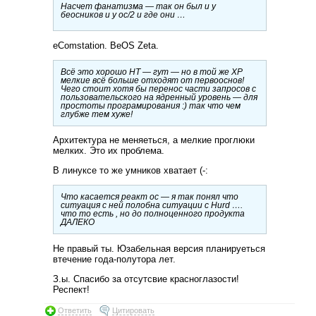
Насчет фанатизма — так он был и у
беосников и у ос/2 и где они …
eComstation. BeOS Zeta.
Всё это хорошо НТ — гут — но в той же ХР
мелкие всё больше отходят от первооснов!
Чего стоит хотя бы перенос части запросов с
пользовательского на ядренный уровень — для
простоты програмирования :) так что чем
глубже тем хуже!
Архитектура не меняеться, а мелкие проглюки
мелких. Это их проблема.
В линуксе то же умников хватает (-:
Что касается реакт ос — я так понял что
ситуация с ней полобна ситуации с Hurd ….
что то есть , но до полноценного продукта
ДАЛЕКО
Не правый ты. Юзабельная версия планируеться
втечение года-полутора лет.
З.ы. Спасибо за отсутсвие красноглазости!
Респект!
Ответить
Цитировать