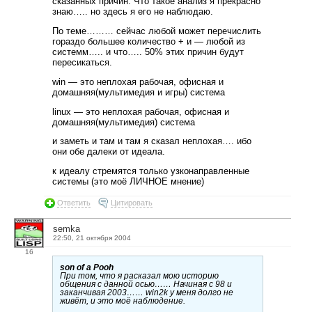
сказанных причин. Что такое анализ я прекрасно
знаю….. но здесь я его не наблюдаю.
По теме……… сейчас любой может перечислить
гораздо большее количество + и — любой из
системм….. и что….. 50% этих причин будут
пересикаться.
win — это неплохая рабочая, офисная и
домашняя(мультимедия и игры) система
linux — это неплохая рабочая, офисная и
домашняя(мультимедия) система
и заметь и там и там я сказал неплохая…. ибо
они обе далеки от идеала.
к идеалу стремятся только узконаправленные
системы (это моё ЛИЧНОЕ мнение)
Ответить
Цитировать
semka
22:50, 21 октября 2004
16
son of a Pooh
При том, что я расказал мою историю
общения с данной осью…… Начиная с 98 и
заканчивая 2003…… win2k у меня долго не
живёт, и это моё наблюдение.