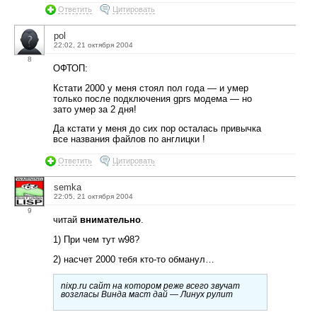
Ответить
Цитировать
pol
22:02, 21 октября 2004
8
ОФТОП:
Кстати 2000 у меня стоял пол года — и умер
только после подключения gprs модема — но
зато умер за 2 дня!
Да кстати у меня до сих пор осталась привычка
все названия файлов по англицки !
Ответить
Цитировать
semka
22:05, 21 октября 2004
9
читай
внимательно
.
1) При чем тут w98?
2) насчет 2000 тебя кто-то обманул…
nixp.ru сайт на котором реже всего звучат
возгласы Винда маст дай — Линух рулит