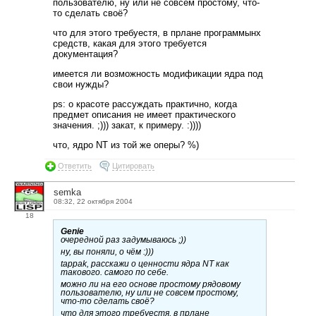
пользователю, ну или не совсем простому, что-
то сделать своё?
что для этого требуестя, в прлане программынх
средств, какая для этого требуется
документация?
имеется ли возможность модификации ядра под
свои нужды?
ps: о красоте рассуждать практично, когда
предмет описания не имеет практического
значения. ;))) закат, к примеру. :))))
что, ядро NT из той же оперы? %)
Ответить
Цитировать
semka
08:32, 22 октября 2004
18
Genie
очередной раз задумываюсь ;))
ну, вы поняли, о чём :)))
tappak, расскажи о ценности ядра NT как
такового. самого по себе.
можно ли на его основе простому рядовому
пользователю, ну или не совсем простому,
что-то сделать своё?
что для этого требуестя, в прлане