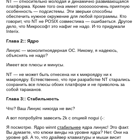
NT — относительно молодая и динамично развивающаяся
платформа. Кроме того она имеет оооооооочень приятную
особенность — подсистемы. Эти зверьки способны
обеспечить нужное окружение для любой программы. Кто
говорит, что NT не POSIX совместима — ошибаеться. Другое
дело, что Микрософт это нафиг не надо. И-то придумали
Interix.
Глава 2:: Ядро
Линукс — монолитноядерная ОС. Никому, я надеюсь,
объяснять не надо?
Имеет все плюсы и минусы.
NT — не может быть отнесена ни к микроядру ни к
макроядру. Естевственно, что при разработке NT старались
сохранить все плюсы обоих платформ и не приволочь за
собой тараканов.
Глава 3:: Стабильность
Что? Ваш Линукс никогда не вис?
А вот попробуйте завесить 2k с опцией nogui (-:
Я посмотрю. Ядро winnt
стабильнее
ядра линукс! Это факт.
Вы думаете, что клюки винды на уровне ядра? Нет. Они на
уровне gdi. А то, что драйвер клавиатуры и мыши висит