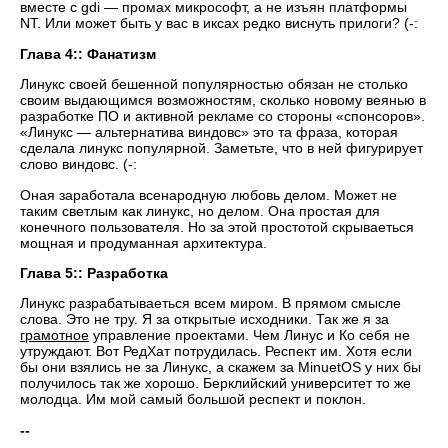
вместе с gdi — промах микрософт, а не изъян платформы
NT. Или может быть у вас в иксах редко виснуть прилоги? (-:
Глава 4:: Фанатизм
Линукс своей бешенной популярностью обязан не столько
своим выдающимся возможностям, сколько новому веянью в
разработке ПО и активной рекламе со стороны «спонсоров».
«Линукс — альтернатива виндовс» это та фраза, которая
сделала линукс популярной. Заметьте, что в ней фигурирует
слово виндовс. (-:
Оная заработала всенародную любовь делом. Может не
таким светлым как линукс, но делом. Она простая для
конечного пользователя. Но за этой простотой скрываеться
мощная и продуманная архитектура.
Глава 5:: Разработка
Линукс разрабатываеться всем миром. В прямом смысле
слова. Это не тру. Я за открытые исходники. Так же я за
грамотное
управление проектами. Чем Линус и Ко себя не
утруждают. Вот РедХат потрудилась. Респект им. Хотя если
бы они взялись не за Линукс, а скажем за MinuetOS у них бы
получилось так же хорошо. Берклийский университет то же
молодца. Им мой самый большой респект и поклон.
--