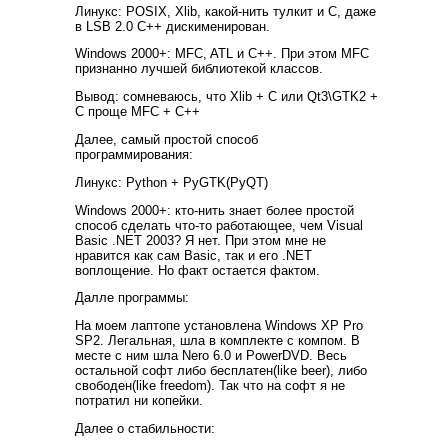
Линукс: POSIX, Xlib, какой-нить тулкит и C, даже
в LSB 2.0 C++ дискименирован.
Windows 2000+: MFC, ATL и C++. При этом MFC
признанно лучшей библиотекой классов.
Вывод: сомневаюсь, что Xlib + C или Qt3\GTK2 +
C проще MFC + C++
Далее, самый простой способ
программирования:
Линукс: Python + PyGTK(PyQT)
Windows 2000+: кто-нить знает более простой
способ сделать что-то работающее, чем Visual
Basic .NET 2003? Я нет. При этом мне не
нравится как сам Basic, так и его .NET
воплощение. Но факт остается фактом.
Далле программы:
На моем лаптопе установлена Windows XP Pro
SP2. Легальная, шла в комплекте с компом. В
месте с ним шла Nero 6.0 и PowerDVD. Весь
остальной софт либо бесплатен(like beer), либо
свободен(like freedom). Так что на софт я не
потратил ни копейки.
Далее о стабильности: