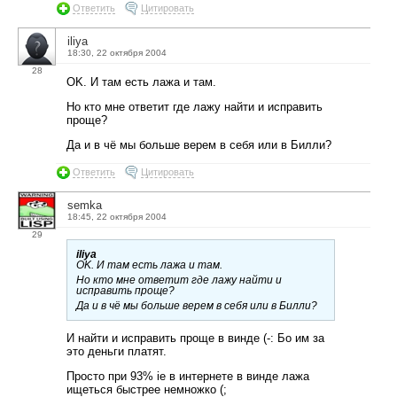
Ответить
Цитировать
iliya
18:30, 22 октября 2004
28
OK. И там есть лажа и там.
Но кто мне ответит где лажу найти и исправить
проще?
Да и в чё мы больше верем в себя или в Билли?
Ответить
Цитировать
semka
18:45, 22 октября 2004
29
iliya
OK. И там есть лажа и там.
Но кто мне ответит где лажу найти и
исправить проще?
Да и в чё мы больше верем в себя или в Билли?
И найти и исправить проще в винде (-: Бо им за
это деньги платят.
Просто при 93% ie в интернете в винде лажа
ищеться быстрее немножко (;