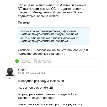
Это еще не значит ничего (-: А win98 и линейка
NT
настолько
разные ОС, что даже говорить
стыдно… Между ними общего — win32k.sys
подсистема. больше ничего.
По теме.
win — это неплохая рабочая, офисная и
домашняя(мультимедия и игры) система
linux — это неплохая рабочая, офисная и
домашняя(мультимедия) система
Согласен. С поправкой на то, что они обе еще и
неплохие серверные станции. (-:
Ответить
Цитировать
Genie
08:10, 22 октября 2004
17
очередной раз задумываюсь ;))
ну, вы поняли, о чём :)))
tappak, расскажи о ценности ядра NT как
такового. самого по себе.
можно ли на его основе простому рядовому