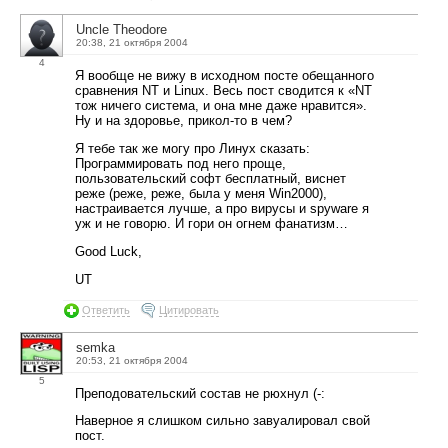
Uncle Theodore
20:38, 21 октября 2004
4
Я вообще не вижу в исходном посте обещанного
сравнения NT и Linux. Весь пост сводится к «NT
тож ничего система, и она мне даже нравится».
Ну и на здоровье, прикол-то в чем?
Я тебе так же могу про Линух сказать:
Программировать под него проще,
пользовательский софт бесплатный, виснет
реже (реже, реже, была у меня Win2000),
настраивается лучше, а про вирусы и spyware я
уж и не говорю. И гори он огнем фанатизм…
Good Luck,
UT
Ответить
Цитировать
semka
20:53, 21 октября 2004
5
Преподовательский состав не рюхнул (-:
Наверное я слишком сильно завуалировал свой
пост.