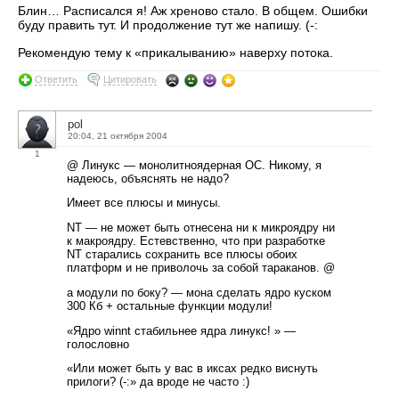
Блин… Расписался я! Аж хреново стало. В общем. Ошибки
буду править тут. И продолжение тут же напишу. (-:
Рекомендую тему к «прикалыванию» наверху потока.
Ответить
Цитировать
pol
20:04, 21 октября 2004
1
@ Линукс — монолитноядерная ОС. Никому, я
надеюсь, объяснять не надо?
Имеет все плюсы и минусы.
NT — не может быть отнесена ни к микроядру ни
к макроядру. Естевственно, что при разработке
NT старались сохранить все плюсы обоих
платформ и не приволочь за собой тараканов. @
а модули по боку? — мона сделать ядро куском
300 Кб + остальные функции модули!
«Ядро winnt стабильнее ядра линукс! » —
голословно
«Или может быть у вас в иксах редко виснуть
прилоги? (-:» да вроде не часто :)