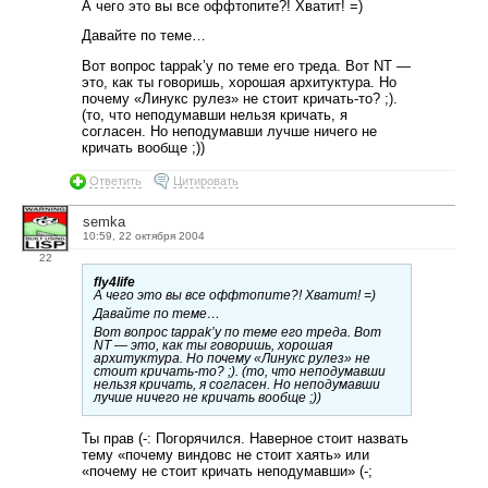
А чего это вы все оффтопите?! Хватит! =)
Давайте по теме…
Вот вопрос tappak’у по теме его треда. Вот NT —
это, как ты говоришь, хорошая архитуктура. Но
почему «Линукс рулез» не стоит кричать-то? ;).
(то, что неподумавши нельзя кричать, я
согласен. Но неподумавши лучше ничего не
кричать вообще ;))
Ответить
Цитировать
semka
10:59, 22 октября 2004
22
fly4life
А чего это вы все оффтопите?! Хватит! =)
Давайте по теме…
Вот вопрос tappak’у по теме его треда. Вот
NT — это, как ты говоришь, хорошая
архитуктура. Но почему «Линукс рулез» не
стоит кричать-то? ;). (то, что неподумавши
нельзя кричать, я согласен. Но неподумавши
лучше ничего не кричать вообще ;))
Ты прав (-: Погорячился. Наверное стоит назвать
тему «почему виндовс не стоит хаять» или
«почему не стоит кричать неподумавши» (-;