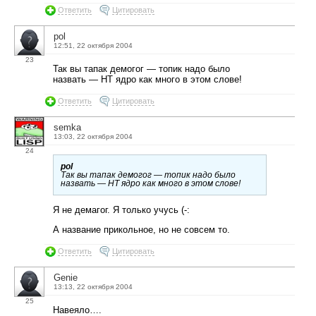
Ответить
Цитировать
pol
12:51, 22 октября 2004
23
Так вы тапак демогог — топик надо было
назвать — НТ ядро как много в этом слове!
Ответить
Цитировать
semka
13:03, 22 октября 2004
24
pol
Так вы тапак демогог — топик надо было
назвать — НТ ядро как много в этом слове!
Я не демагог. Я только учусь (-:
А название прикольное, но не совсем то.
Ответить
Цитировать
Genie
13:13, 22 октября 2004
25
Навеяло….