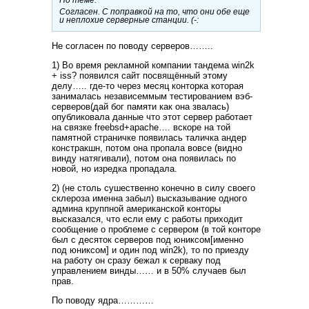
По теме.
Согласен. С поправкой на то, что они обе еще
и неплохие серверные станции. (-:
Не согласен по поводу серверов……..
1) Во время рекламной компании тандема win2k
+ iss? появился сайт посвящённый этому
делу….. где-то через месяц конторка которая
занималась независеммым тестированием вэб-
серверов(дай бог памяти как она звалась)
опубликовала данные что этот сервер работает
на связке freebsd+apache…. вскоре на той
памятной страничке появилась таличка андер
констракшн, потом она пропала вовсе (видно
винду натягивали), потом она появилась по
новой, но изредка пропадала.
2) (не столь сушественно конечно в силу своего
склероза именна забыл) высказывание одного
админа круппной американской конторы
высказался, что если ему с работы приходит
сообщение о проблеме с сервером (в той конторе
был с десяток серверов под юниксом[именно
под юниксом] и один под win2k), то по приезду
на работу он сразу бежал к серваку под
управлением винды…… и в 50% случаев был
прав.
По поводу ядра…………