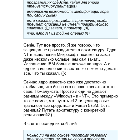
программынх средств, какая для этого
требуется документация?
имеется ли возможность модификации ядра
под свои нужды?
ps: о красоте рассуждать практично, когда
предмет описания не имеет практического
значения. ;))) закат, к примеру. :))))
что, ядро NT из той же оперы? %)
Genie. Тут все просто. Я же говорю, что
защищал не производителя а архитектуру. Ядро
NT в исполнении Микрософт похоже на закат
даже несколько больше чем сам закат…
Исполнение IBM больше похоже на ядро. А с
ядром в исполнении известно кого можно делать
все, что ты сказал. ((-:
Сейчас ядро известно кого уже достаточно
стабильно, что бы на его основе клепать что-то
свое. Пожалуйста. Просто люди не делают
разницы между «Windows» и «NT». Это примерно
то же самое, что путать «12-ти целиндровые
транспортные средства» и Ferrari 575M. Есть
разница? Путать архитектуру с конкретной
реализацией? (-;
В свете последних событий:
можно ли на его основе простому рядовому
пользователю, ну или не совсем простому,