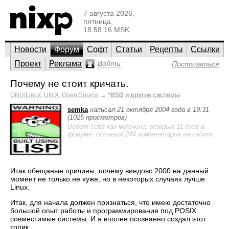
7 августа 2026,
пятница,
18:58:16 MSK
Новости
Форум
Софт
Статьи
Рецепты
Ссылки
Проект
Реклама
Войти
Постучаться
Почему не стоит кричать.
GNU/Linux, UNIX, Open Source
→
*BSD и другие системы
semka
написал 21 октября 2004 года в 19:31
(1025 просмотров)
Ведет себя как мужчина; открыл 11 тем в
форуме, оставил 244 комментария на сайте.
Итак обещаные причины, почему виндовс 2000 на данный
момент не только не хуже, но в некоторых случаях лучше
Linux.
Итак, для начала должен признаться, что имею достаточно
большой опыт работы и программирования под POSIX
совместимые системы. И я вполне осознанно создал этот
топик.