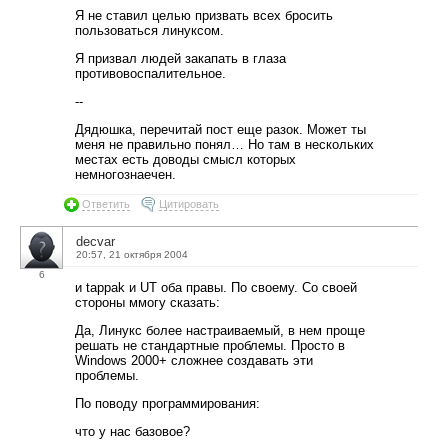
Я не ставил целью призвать всех бросить
пользоваться линуксом.
Я призвал людей закапать в глаза
противовоспалительное.
--
Дядюшка, перечитай пост еще разок. Может ты
меня не правильно понял… Но там в нескольких
местах есть доводы смысл которых
немногознаечен.
Ответить
Цитировать
decvar
20:57, 21 октября 2004
6
и tappak и UT оба правы. По своему. Со своей
стороны ммогу сказать:
Да, Линукс более настраиваемый, в нем проще
решать не стандартные проблемы. Просто в
Windows 2000+ сложнее создавать эти
проблемы.
По поводу программирования:
что у нас базовое?