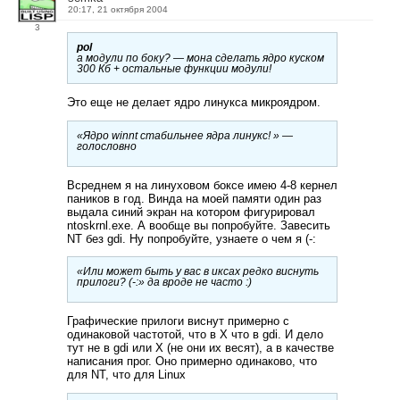
20:17, 21 октября 2004
3
pol
а модули по боку? — мона сделать ядро куском
300 Кб + остальные функции модули!
Это еще не делает ядро линукса микроядром.
«Ядро winnt стабильнее ядра линукс! » —
голословно
Всреднем я на линуховом боксе имею 4-8 кернел
паников в год. Винда на моей памяти один раз
выдала синий экран на котором фигурировал
ntoskrnl.exe. А вообще вы попробуйте. Завесить
NT без gdi. Ну попробуйте, узнаете о чем я (-:
«Или может быть у вас в иксах редко виснуть
прилоги? (-:» да вроде не часто :)
Графические прилоги виснут примерно с
одинаковой частотой, что в X что в gdi. И дело
тут не в gdi или X (не они их весят), а в качестве
написания прог. Оно примерно одинаково, что
для NT, что для Linux