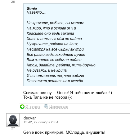
26
Genie
Навеяло….
————————————-
Не кричите, ребята, вы матом
На ядро, что в основе эНТи
Красивее оно ведь заката
Хоть и пользы в нём не найти.
Ну кричите, рабята на linux,
Несмотря на все дырки внутри
Всё равно ведь исходники лучше
Вам в инете во всём не найти
Чтож, давайте, ребята, жить дружно
Не ругаясь, и не крича
И использовать то, что задачи
Позволяет решать нам всегда.
Снимаю шляпу… Genie! Я тебя почти люблю! (-:
Тока Тапачке не говори (-;
Ответить
Цитировать
decvar
15:42, 22 октября 2004
27
Genie всех примирил. МОлодца, внушаить!