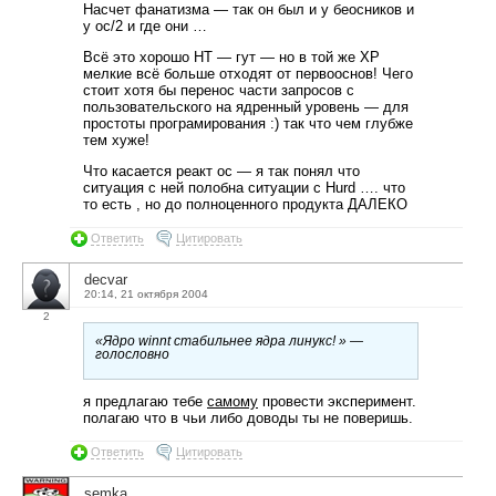
Насчет фанатизма — так он был и у беосников и
у ос/2 и где они …
Всё это хорошо НТ — гут — но в той же ХР
мелкие всё больше отходят от первооснов! Чего
стоит хотя бы перенос части запросов с
пользовательского на ядренный уровень — для
простоты програмирования :) так что чем глубже
тем хуже!
Что касается реакт ос — я так понял что
ситуация с ней полобна ситуации с Hurd …. что
то есть , но до полноценного продукта ДАЛЕКО
Ответить
Цитировать
decvar
20:14, 21 октября 2004
2
«Ядро winnt стабильнее ядра линукс! » —
голословно
я предлагаю тебе
самому
провести эксперимент.
полагаю что в чьи либо доводы ты не поверишь.
Ответить
Цитировать
semka