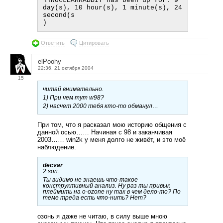
\\NUCLEARRABBIT has been up for: 9 
day(s), 10 hour(s), 1 minute(s), 24 
second(s

Ответить
Цитировать
elPoohy
22:36, 21 октября 2004
15
читай внимательно.
1) При чем тут w98?
2) насчет 2000 тебя кто-то обманул…
При том, что я расказал мою историю общения с
данной осью…… Начиная с 98 и заканчивая
2003…… win2k у меня долго не живёт, и это моё
наблюдение.
decvar
2 son:
Ты видимо не знаешь что-такое
конструктивный анализ. Ну раз ты привык
плеймить на o-ozone ну так в чем дело-то? По
теме треда есть что-нить? Нет?
озонь я даже не читаю, в силу выше мною