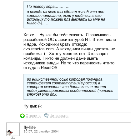
По поводу ядра…………
а исходя из чего ты сделал вывод что оно
хорошо написанно, если у тебя есть его
исходник то можеш плз выслать их мне на
мыло 8-)…..
Хе-хе… Ну как бы тебе сказать. Я занимаюсь
разработкой ОС с архитектурой NT. В том числе
и ядра. Исходники брать отсюда:
cvs.reactos.com. А исходники винды достать не
проблема. (-: Хотя у меня их нет. Это запрет
команды. Никто не должен даже иметь
исходников винды. Не то что переносить что-то
оттуда в ReactOS.
ps единственной осью которая получила
сертифекат соответствия(в россии) в
котором сказанно что данная ос не имеет
недокументированных особенностей (читать
глюков) это qnx.
Ну дык (-:
Ответить
Цитировать
fly4life
10:57, 22 октября 2004
21