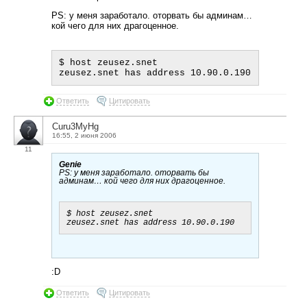
PS: у меня заработало. оторвать бы админам…
кой чего для них драгоценное.
$ host zeusez.snet

Ответить
Цитировать
Curu3MyHg
16:55, 2 июня 2006
11
Genie
PS: у меня заработало. оторвать бы
админам… кой чего для них драгоценное.
$ host zeusez.snet

:D
Ответить
Цитировать