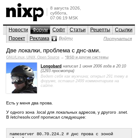
8 августа 2026,
суббота,
07:06:19 MSK
Новости
Форум
Софт
Статьи
Рецепты
Ссылки
Проект
Реклама
Войти
Постучаться
Две локалки, проблема с днс-ами.
GNU/Linux, UNIX, Open Source
→
*BSD и другие системы
Longobard
написал 1 июня 2006 года в 20:10
(1293 просмотра)
Ведет себя как мужчина; открыл 291 тему в
форуме, оставил 2499 комментариев на
сайте.
Есть у меня два прова.
У одного зона .local для локальных адресов, у другого .snet.
В /etc/resolv.conf прописал следующее:
nameserver 80.70.224.2 # днс прова с зоной 