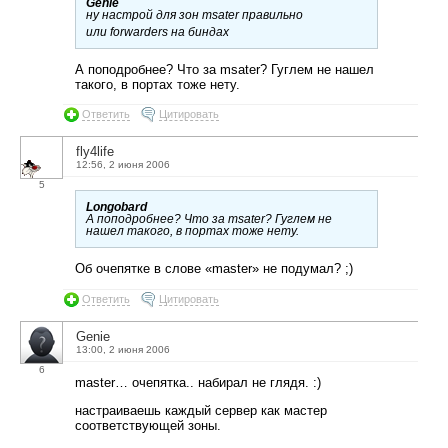
Genie
ну настрой для зон msater правильно
или forwarders на биндах
А поподробнее? Что за msater? Гуглем не нашел
такого, в портах тоже нету.
Ответить
Цитировать
fly4life
12:56, 2 июня 2006
5
Longobard
А поподробнее? Что за msater? Гуглем не
нашел такого, в портах тоже нету.
Об очепятке в слове «master» не подумал? ;)
Ответить
Цитировать
Genie
13:00, 2 июня 2006
6
master… очепятка.. набирал не глядя. :)
настраиваешь каждый сервер как мастер
соответствующей зоны.