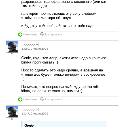
разрашаешь трансфер зоны с соседнего (или как
там тебе надо)
на втором прописываешь эту зону слейвом,
чтобы он с мастера её тянул.
и будет у тебя всё работать как тебе надо…
Ответить
Цитировать
Longobard
13:39, 2 июня 2006
7
Genie, будь так добр, скажи чего надо в конфиге
bind-а прописывать :)
Просто сделать это надо срочно, а временя на
чтение док будет только вечером в воскресенье
:(
Понимаю, что вопрос наглый, жду вопля «rtfm,
idiot», но если не сложно, помоги :)
Ответить
Цитировать
Longobard
13:47, 2 июня 2006
8
Genie