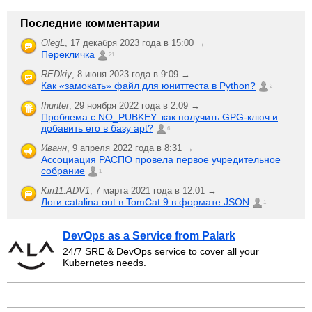
Последние комментарии
OlegL
,
17 декабря 2023 года в 15:00 →
Перекличка
21
REDkiy
,
8 июня 2023 года в 9:09 →
Как «замокать» файл для юниттеста в Python?
2
fhunter
,
29 ноября 2022 года в 2:09 →
Проблема с NO_PUBKEY: как получить GPG-ключ и
добавить его в базу apt?
6
Иванн
,
9 апреля 2022 года в 8:31 →
Ассоциация РАСПО провела первое учредительное
собрание
1
Kiri11.ADV1
,
7 марта 2021 года в 12:01 →
Логи catalina.out в TomCat 9 в формате JSON
1
DevOps as a Service from Palark
24/7 SRE & DevOps service to cover all your
Kubernetes needs.