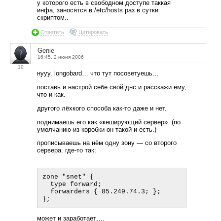
у которого есть в свободном доступе таккая
инфа, заносятся в /etc/hosts раз в сутки
скриптом..
Ответить
Цитировать
Genie
16:45, 2 июня 2006
10
нууу. longobard… что тут посоветуешь…
поставь и настрой себе свой днс и расскажи ему,
что и как.
другого лёхкого способа как-то даже и нет.
поднимаешь его как «кеширующий сервер». (по
умолчанию из коробки он такой и есть.)
прописываешь на нём одну зону — со второго
сервера. где-то так:
zone "snet" {

  type forward;

  forwarders { 85.249.74.3; };

может и заработает….