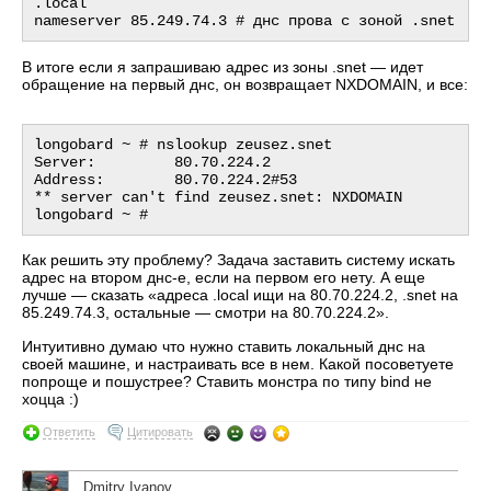
.local

В итоге если я запрашиваю адрес из зоны .snet — идет
обращение на первый днс, он возвращает NXDOMAIN, и все:
longobard ~ # nslookup zeusez.snet

Server:         80.70.224.2

Address:        80.70.224.2#53

** server can't find zeusez.snet: NXDOMAIN

Как решить эту проблему? Задача заставить систему искать
адрес на втором днс-е, если на первом его нету. А еще
лучше — сказать «адреса .local ищи на 80.70.224.2, .snet на
85.249.74.3, остальные — смотри на 80.70.224.2».
Интуитивно думаю что нужно ставить локальный днс на
своей машине, и настраивать все в нем. Какой посоветуете
попроще и пошустрее? Ставить монстра по типу bind не
хоцца :)
Ответить
Цитировать
Dmitry Ivanov