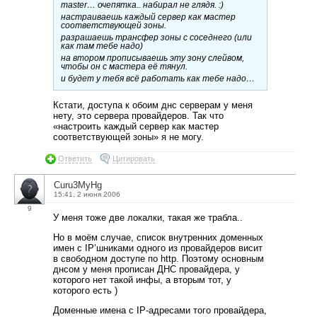
master… очепятка.. набирал не глядя. :)
настраиваешь каждый сервер как мастер
соответствующей зоны.
разрашаешь трансфер зоны с соседнего (или
как там тебе надо)
на втором прописываешь эту зону слейвом,
чтобы он с мастера её тянул.
и будет у тебя всё работать как тебе надо…
Кстати, доступа к обоим днс серверам у меня
нету, это сервера провайдеров. Так что
«настроить каждый сервер как мастер
соответствующей зоны» я не могу.
Ответить
Цитировать
Curu3MyHg
15:41, 2 июня 2006
9
У меня тоже две локалки, такая же трабла..
Но в моём случае, список внутренних доменных
имен с IP’шниками одного из провайдеров висит
в свободном доступе по http. Поэтому основным
днсом у меня прописан ДНС провайдера, у
которого нет такой инфы, а вторым тот, у
которого есть )
Доменные имена с IP-адресами того провайдера,