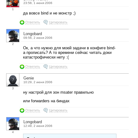
23:58, 1 июня 2006
1
да вовсе bind и не монстр ;)
Ответить
Цитировать
Longobard
09:56, 2 июня 2006
2
Ок, а что нужно для моей задачи в конфиге bind-
а прописать? А то времени сейчас читать доки
катастрофически нету :(
Ответить
Цитировать
Genie
10:29, 2 июня 2006
3
ну настрой для зон msater правильно
или forwarders на биндах
Ответить
Цитировать
Longobard
12:49, 2 июня 2006
4