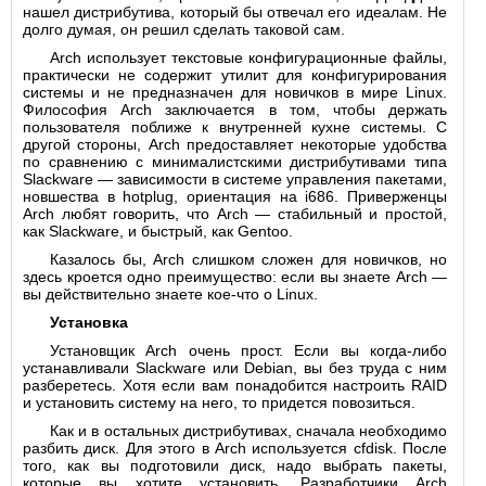
нашел дистрибутива, который бы отвечал его идеалам. Не
долго думая, он решил сделать таковой сам.
Arch использует текстовые конфигурационные файлы,
практически не содержит утилит для конфигурирования
системы и не предназначен для новичков в мире Linux.
Философия Arch заключается в том, чтобы держать
пользователя поближе к внутренней кухне системы. С
другой стороны, Arch предоставляет некоторые удобства
по сравнению с минималистскими дистрибутивами типа
Slackware — зависимости в системе управления пакетами,
новшества в hotplug, ориентация на i686. Приверженцы
Arch любят говорить, что Arch — стабильный и простой,
как Slackware, и быстрый, как Gentoo.
Казалось бы, Arch слишком сложен для новичков, но
здесь кроется одно преимущество: если вы знаете Arch —
вы действительно знаете кое-что о Linux.
Установка
Установщик Arch очень прост. Если вы когда-либо
устанавливали Slackware или Debian, вы без труда с ним
разберетесь. Хотя если вам понадобится настроить RAID
и установить систему на него, то придется повозиться.
Как и в остальных дистрибутивах, сначала необходимо
разбить диск. Для этого в Arch используется cfdisk. После
того, как вы подготовили диск, надо выбрать пакеты,
которые вы хотите установить. Разработчики Arch