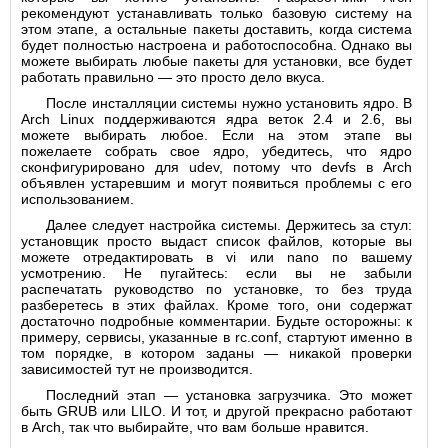
рекомендуют устанавливать только базовую систему на
этом этапе, а остальные пакеты доставить, когда система
будет полностью настроена и работоспособна. Однако вы
можете выбирать любые пакеты для установки, все будет
работать правильно — это просто дело вкуса.
После инсталляции системы нужно установить ядро. В
Arch Linux поддерживаются ядра веток 2.4 и 2.6, вы
можете выбирать любое. Если на этом этапе вы
пожелаете собрать свое ядро, убедитесь, что ядро
сконфигурировано для udev, потому что devfs в Arch
объявлен устаревшим и могут появиться проблемы с его
использованием.
Далее следует настройка системы. Держитесь за стул:
установщик просто выдаст список файлов, которые вы
можете отредактировать в vi или nano по вашему
усмотрению. Не пугайтесь: если вы не забыли
распечатать руководство по установке, то без труда
разберетесь в этих файлах. Кроме того, они содержат
достаточно подробные комментарии. Будьте осторожны: к
примеру, сервисы, указанные в rc.conf, стартуют именно в
том порядке, в котором заданы — никакой проверки
зависимостей тут не производится.
Последний этап — установка загрузчика. Это может
быть GRUB или LILO. И тот, и другой прекрасно работают
в Arch, так что выбирайте, что вам больше нравится.