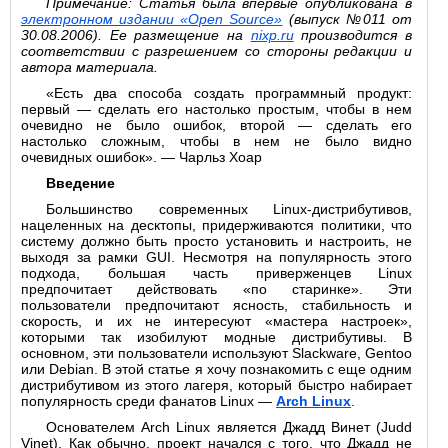
Примечание: Статья была впервые опубликована в
электронном издании «Open Source»
(выпуск №011 от
30.08.2006). Ее размещение на
nixp.ru
производится в
соответствии с разрешением со стороны редакции и
автора материала.
«Есть два способа создать программный продукт:
первый — сделать его настолько простым, чтобы в нем
очевидно не было ошибок, второй — сделать его
настолько сложным, чтобы в нем не было видно
очевидных ошибок». — Чарльз Хоар
Введение
Большинство современных Linux-дистрибутивов,
нацеленных на десктопы, придерживаются политики, что
систему должно быть просто установить и настроить, не
выходя за рамки GUI. Несмотря на популярность этого
подхода, большая часть приверженцев Linux
предпочитает действовать «по старинке». Эти
пользователи предпочитают ясность, стабильность и
скорость, и их не интересуют «мастера настроек»,
которыми так изобилуют модные дистрибутивы. В
основном, эти пользователи используют Slackware, Gentoo
или Debian. В этой статье я хочу познакомить с еще одним
дистрибутивом из этого лагеря, который быстро набирает
популярность среди фанатов Linux —
Arch Linux
.
Основателем Arch Linux является Джадд Винет (Judd
Vinet). Как обычно, проект начался с того, что Джадд не