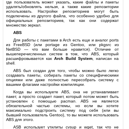
где пользователь может указать, какие файлы и пакеты
удалять/обновлять нельзя, а также какие репозитории
использовать. Настройки репозиториев могут быть
подключены из другого файла, что особенно удобно для
официальных репозиториев, так как они содержат
множество зеркал.
ABS
Для работы с пакетами в Arch есть еще и аналог ports
из FreeBSD (или portage из Gentoo, или pkgsrc из
NetBSD — что вам больше нравится). Отличие от
вышеперечисленных систем в том, что ABS, который
расшифровывается как
Arch Build System
, написан на
shell.
ABS был создан для того, чтобы можно было легко
создавать пакеты, собирать пакеты со специфическими
опциями или даже полностью пересобрать систему с
вашими флагами настройки компиляции.
Когда вы используете ABS, она не устанавливает
пакет, а просто создает пакет, который потом может быть
установлен с помощью pacman. ABS не является
обязательной частью системы, но если вы хотите
максимально подстроить систему под себя (или вы
бывший пользователь Gentoo), то вы можете использовать
ABS для этого.
ASB использует утилиты cvsup и wget, так что не