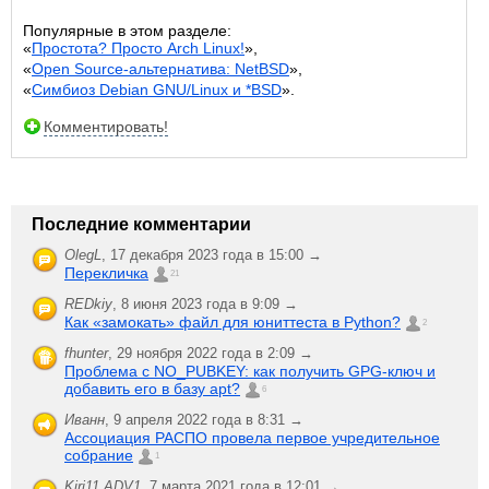
Популярные в этом разделе:
«
Простота? Просто Arch Linux!
»,
«
Open Source-альтернатива: NetBSD
»,
«
Симбиоз Debian GNU/Linux и *BSD
».
Комментировать!
Последние комментарии
OlegL
,
17 декабря 2023 года в 15:00 →
Перекличка
21
REDkiy
,
8 июня 2023 года в 9:09 →
Как «замокать» файл для юниттеста в Python?
2
fhunter
,
29 ноября 2022 года в 2:09 →
Проблема с NO_PUBKEY: как получить GPG-ключ и
добавить его в базу apt?
6
Иванн
,
9 апреля 2022 года в 8:31 →
Ассоциация РАСПО провела первое учредительное
собрание
1
Kiri11.ADV1
,
7 марта 2021 года в 12:01 →