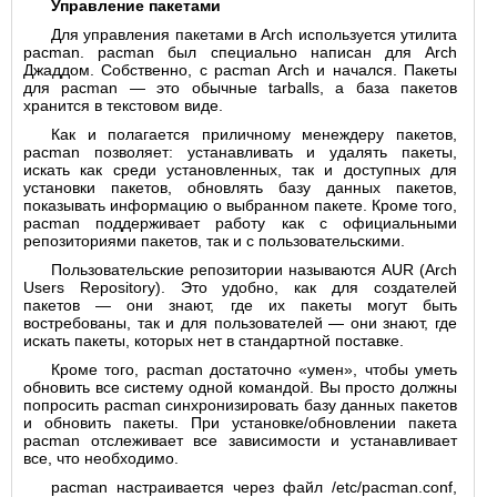
Управление пакетами
Для управления пакетами в Arch используется утилита
pacman. pacman был специально написан для Arch
Джаддом. Собственно, с pacman Arch и начался. Пакеты
для pacman — это обычные tarballs, а база пакетов
хранится в текстовом виде.
Как и полагается приличному менеждеру пакетов,
pacman позволяет: устанавливать и удалять пакеты,
искать как среди установленных, так и доступных для
установки пакетов, обновлять базу данных пакетов,
показывать информацию о выбранном пакете. Кроме того,
pacman поддерживает работу как с официальными
репозиториями пакетов, так и с пользовательскими.
Пользовательские репозитории называются AUR (Arch
Users Repository). Это удобно, как для создателей
пакетов — они знают, где их пакеты могут быть
востребованы, так и для пользователей — они знают, где
искать пакеты, которых нет в стандартной поставке.
Кроме того, pacman достаточно «умен», чтобы уметь
обновить все систему одной командой. Вы просто должны
попросить pacman синхронизировать базу данных пакетов
и обновить пакеты. При установке/обновлении пакета
pacman отслеживает все зависимости и устанавливает
все, что необходимо.
pacman настраивается через файл /etc/pacman.conf,