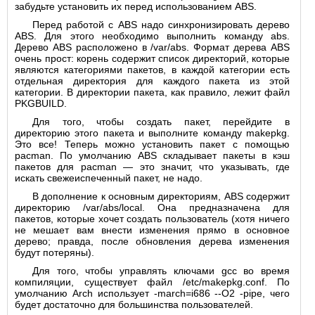
забудьте установить их перед использованием ABS.
Перед работой с ABS надо синхронизировать дерево
ABS. Для этого необходимо выполнить команду abs.
Дерево ABS расположено в /var/abs. Формат дерева ABS
очень прост: корень содержит список директорий, которые
являются категориями пакетов, в каждой категории есть
отдельная директория для каждого пакета из этой
категории. В директории пакета, как правило, лежит файл
PKGBUILD.
Для того, чтобы создать пакет, перейдите в
директорию этого пакета и выполните команду makepkg.
Это все! Теперь можно установить пакет с помощью
pacman. По умолчанию ABS складывает пакеты в кэш
пакетов для pacman — это значит, что указывать, где
искать свежеиспеченный пакет, не надо.
В дополнение к основным директориям, ABS содержит
директорию /var/abs/local. Она предназначена для
пакетов, которые хочет создать пользователь (хотя ничего
не мешает вам внести изменения прямо в основное
дерево; правда, после обновления дерева изменения
будут потеряны).
Для того, чтобы управлять ключами gcc во время
компиляции, существует файл /etc/makepkg.conf. По
умолчанию Arch использует -march=i686 --O2 -pipe, чего
будет достаточно для большинства пользователей.