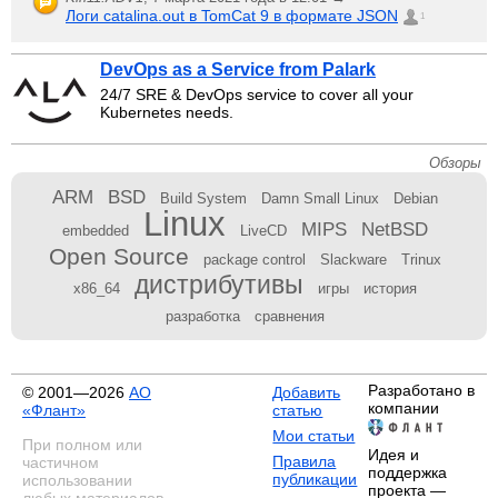
Логи catalina.out в TomCat 9 в формате JSON
1
DevOps as a Service from Palark
24/7 SRE & DevOps service to cover all your
Kubernetes needs.
Обзоры
ARM
BSD
Build System
Damn Small Linux
Debian
Linux
MIPS
NetBSD
embedded
LiveCD
Open Source
package control
Slackware
Trinux
дистрибутивы
x86_64
игры
история
разработка
сравнения
Разработано в
© 2001—2026
АО
Добавить
компании
«Флант»
статью
Мои статьи
При полном или
Идея и
Правила
частичном
поддержка
публикации
использовании
проекта —