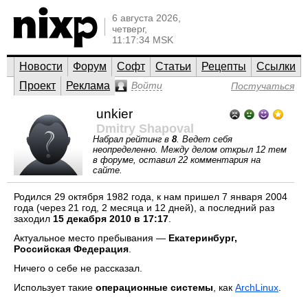
6 августа 2026,
четверг,
11:17:34 MSK
Новости
Форум
Софт
Статьи
Рецепты
Ссылки
Проект
Реклама
Войти
Постучаться
unkier
Dmitry Shapoval
Набрал рейтинг в
8
. Ведет себя
неопределенно. Между делом открыл 12 тем
в форуме, оставил 22 комментария на
сайте.
Родился 29 октября 1982 года, к нам пришел 7 января 2004
года (через 21 год, 2 месяца и 12 дней), а последний раз
заходил
15 декабря 2010 в 17:17
.
Актуальное место пребывания —
Екатеринбург,
Российская Федерация
.
Ничего о себе не рассказал.
Использует такие
операционные системы
, как
ArchLinux
.