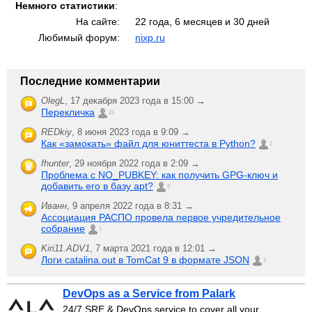
Немного статистики
:
На сайте:
22 года, 6 месяцев и 30 дней
Любимый форум:
nixp.ru
Последние комментарии
OlegL
,
17 декабря 2023 года в 15:00 →
Перекличка
21
REDkiy
,
8 июня 2023 года в 9:09 →
Как «замокать» файл для юниттеста в Python?
2
fhunter
,
29 ноября 2022 года в 2:09 →
Проблема с NO_PUBKEY: как получить GPG-ключ и
добавить его в базу apt?
6
Иванн
,
9 апреля 2022 года в 8:31 →
Ассоциация РАСПО провела первое учредительное
собрание
1
Kiri11.ADV1
,
7 марта 2021 года в 12:01 →
Логи catalina.out в TomCat 9 в формате JSON
1
DevOps as a Service from Palark
24/7 SRE & DevOps service to cover all your