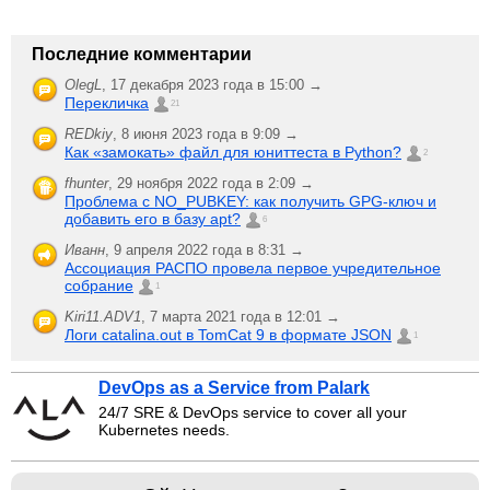
Последние комментарии
OlegL
,
17 декабря 2023 года в 15:00 →
Перекличка
21
REDkiy
,
8 июня 2023 года в 9:09 →
Как «замокать» файл для юниттеста в Python?
2
fhunter
,
29 ноября 2022 года в 2:09 →
Проблема с NO_PUBKEY: как получить GPG-ключ и
добавить его в базу apt?
6
Иванн
,
9 апреля 2022 года в 8:31 →
Ассоциация РАСПО провела первое учредительное
собрание
1
Kiri11.ADV1
,
7 марта 2021 года в 12:01 →
Логи catalina.out в TomCat 9 в формате JSON
1
DevOps as a Service from Palark
24/7 SRE & DevOps service to cover all your
Kubernetes needs.