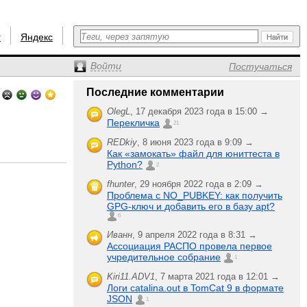
r
Яндекс
Войти
Постучаться
Последние комментарии
OlegL
,
17 декабря 2023 года в 15:00 →
Перекличка
21
REDkiy
,
8 июня 2023 года в 9:09 →
Как «замокать» файл для юниттеста в
Python?
2
fhunter
,
29 ноября 2022 года в 2:09 →
Проблема с NO_PUBKEY: как получить
GPG-ключ и добавить его в базу apt?
6
Иванн
,
9 апреля 2022 года в 8:31 →
Ассоциация РАСПО провела первое
учредительное собрание
1
Kiri11.ADV1
,
7 марта 2021 года в 12:01 →
Логи catalina.out в TomCat 9 в формате
JSON
1