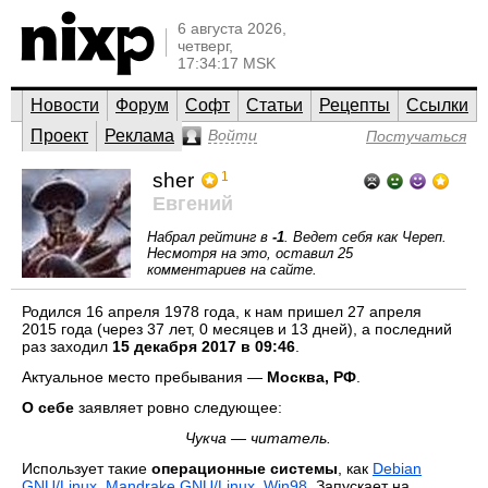
6 августа 2026,
четверг,
17:34:17 MSK
Новости
Форум
Софт
Статьи
Рецепты
Ссылки
Проект
Реклама
Войти
Постучаться
sher
1
Евгений
Набрал рейтинг в
-1
. Ведет себя как Череп.
Несмотря на это, оставил 25
комментариев на сайте.
Родился 16 апреля 1978 года, к нам пришел 27 апреля
2015 года (через 37 лет, 0 месяцев и 13 дней), а последний
раз заходил
15 декабря 2017 в 09:46
.
Актуальное место пребывания —
Москва, РФ
.
О себе
заявляет ровно следующее:
Чукча — читатель.
Использует такие
операционные системы
, как
Debian
GNU/Linux
,
Mandrake GNU/Linux
,
Win98
. Запускает на