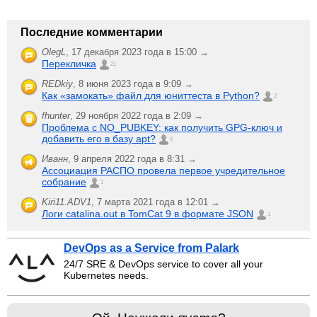
Последние комментарии
OlegL
,
17 декабря 2023 года в 15:00 →
Перекличка
21
REDkiy
,
8 июня 2023 года в 9:09 →
Как «замокать» файл для юниттеста в Python?
2
fhunter
,
29 ноября 2022 года в 2:09 →
Проблема с NO_PUBKEY: как получить GPG-ключ и
добавить его в базу apt?
6
Иванн
,
9 апреля 2022 года в 8:31 →
Ассоциация РАСПО провела первое учредительное
собрание
1
Kiri11.ADV1
,
7 марта 2021 года в 12:01 →
Логи catalina.out в TomCat 9 в формате JSON
1
DevOps as a Service from Palark
24/7 SRE & DevOps service to cover all your
Kubernetes needs.