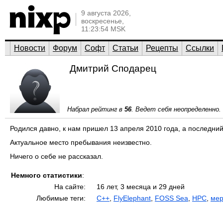
9 августа 2026,
воскресенье,
11:23:54 MSK
Новости
Форум
Софт
Статьи
Рецепты
Ссылки
Дмитрий Сподарец
Набрал рейтинг в
56
. Ведет себя неопределенно.
Родился давно, к нам пришел 13 апреля 2010 года, а последни
Актуальное место пребывания неизвестно.
Ничего о себе не рассказал.
Немного статистики
:
На сайте:
16 лет, 3 месяца и 29 дней
Любимые теги:
C++
,
FlyElephant
,
FOSS Sea
,
HPC
,
мер