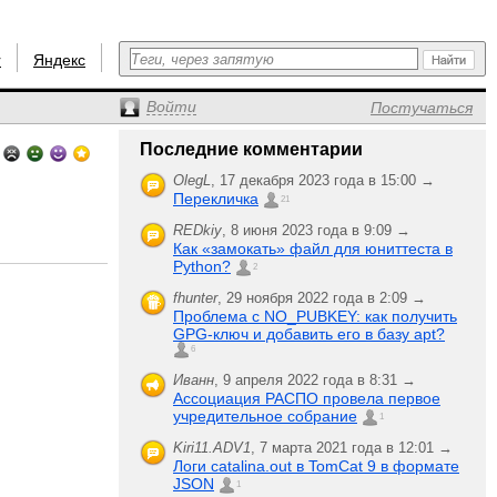
r
Яндекс
Войти
Постучаться
Последние комментарии
OlegL
,
17 декабря 2023 года в 15:00 →
Перекличка
21
REDkiy
,
8 июня 2023 года в 9:09 →
Как «замокать» файл для юниттеста в
Python?
2
fhunter
,
29 ноября 2022 года в 2:09 →
Проблема с NO_PUBKEY: как получить
GPG-ключ и добавить его в базу apt?
6
Иванн
,
9 апреля 2022 года в 8:31 →
Ассоциация РАСПО провела первое
учредительное собрание
1
Kiri11.ADV1
,
7 марта 2021 года в 12:01 →
Логи catalina.out в TomCat 9 в формате
JSON
1