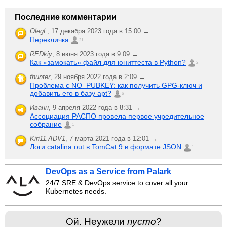
Последние комментарии
OlegL
,
17 декабря 2023 года в 15:00 →
Перекличка
21
REDkiy
,
8 июня 2023 года в 9:09 →
Как «замокать» файл для юниттеста в Python?
2
fhunter
,
29 ноября 2022 года в 2:09 →
Проблема с NO_PUBKEY: как получить GPG-ключ и
добавить его в базу apt?
6
Иванн
,
9 апреля 2022 года в 8:31 →
Ассоциация РАСПО провела первое учредительное
собрание
1
Kiri11.ADV1
,
7 марта 2021 года в 12:01 →
Логи catalina.out в TomCat 9 в формате JSON
1
DevOps as a Service from Palark
24/7 SRE & DevOps service to cover all your
Kubernetes needs.
Ой. Неужели
пусто
?