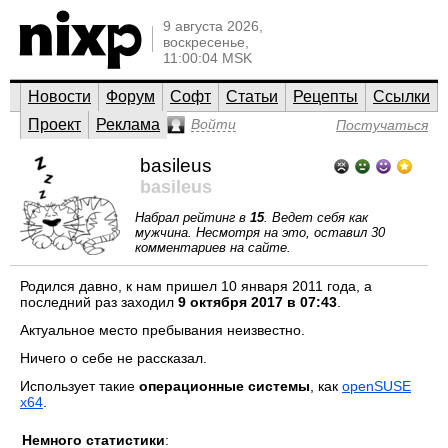
9 августа 2026,
воскресенье,
11:00:04 MSK
Новости
Форум
Софт
Статьи
Рецепты
Ссылки
Проект
Реклама
Войти
Постучаться
basileus
basileus
Набрал рейтинг в
15
. Ведет себя как
мужчина. Несмотря на это, оставил 30
комментариев на сайте.
Родился давно, к нам пришел 10 января 2011 года, а
последний раз заходил
9 октября 2017 в 07:43
.
Актуальное место пребывания неизвестно.
Ничего о себе не рассказал.
Использует такие
операционные системы
, как
openSUSE
x64
.
Немного статистики
: