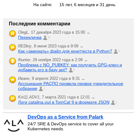
На сайте:
15 лет, 6 месяцев и 31 день
Последние комментарии
OlegL
,
17 декабря 2023 года в 15:00 →
Перекличка
21
REDkiy
,
8 июня 2023 года в 9:09 →
Как «замокать» файл для юниттеста в Python?
2
fhunter
,
29 ноября 2022 года в 2:09 →
Проблема с NO_PUBKEY: как получить GPG-ключ и
добавить его в базу apt?
6
Иванн
,
9 апреля 2022 года в 8:31 →
Ассоциация РАСПО провела первое учредительное
собрание
1
Kiri11.ADV1
,
7 марта 2021 года в 12:01 →
Логи catalina.out в TomCat 9 в формате JSON
1
DevOps as a Service from Palark
24/7 SRE & DevOps service to cover all your
Kubernetes needs.