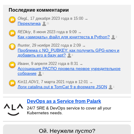
Последние комментарии
OlegL
,
17 декабря 2023 года в 15:00 →
Перекличка
21
REDkiy
,
8 июня 2023 года в 9:09 →
Как «замокать» файл для юниттеста в Python?
2
fhunter
,
29 ноября 2022 года в 2:09 →
Проблема с NO_PUBKEY: как получить GPG-ключ и
добавить его в базу apt?
6
Иванн
,
9 апреля 2022 года в 8:31 →
Ассоциация РАСПО провела первое учредительное
собрание
1
Kiri11.ADV1
,
7 марта 2021 года в 12:01 →
Логи catalina.out в TomCat 9 в формате JSON
1
DevOps as a Service from Palark
24/7 SRE & DevOps service to cover all your
Kubernetes needs.
Ой. Неужели
пусто
?