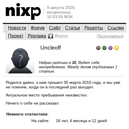
9 августа 2026,
воскресенье,
10:53:55 MSK
Новости
Форум
Софт
Статьи
Рецепты
Ссылки
Проект
Реклама
Войти
Постучаться
Uncleoff
Набрал рейтинг в
10
. Ведет себя
неопределенно. Между делом опубликовал 1
статью.
Родился давно, к нам пришел 30 марта 2010 года, и мы уже
не помним, когда он в последний раз заходил.
Актуальное место пребывания неизвестно.
Ничего о себе не рассказал.
Немного статистики
:
На сайте:
16 лет, 4 месяца и 12 дней