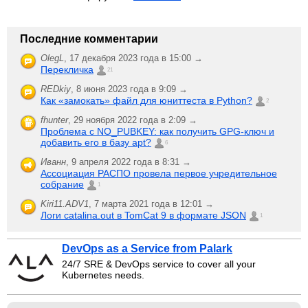
Последние комментарии
OlegL
,
17 декабря 2023 года в 15:00 →
Перекличка
21
REDkiy
,
8 июня 2023 года в 9:09 →
Как «замокать» файл для юниттеста в Python?
2
fhunter
,
29 ноября 2022 года в 2:09 →
Проблема с NO_PUBKEY: как получить GPG-ключ и
добавить его в базу apt?
6
Иванн
,
9 апреля 2022 года в 8:31 →
Ассоциация РАСПО провела первое учредительное
собрание
1
Kiri11.ADV1
,
7 марта 2021 года в 12:01 →
Логи catalina.out в TomCat 9 в формате JSON
1
DevOps as a Service from Palark
24/7 SRE & DevOps service to cover all your
Kubernetes needs.