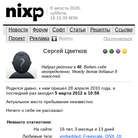
8 августа 2026,
суббота,
16:15:39 MSK
Новости
Форум
Софт
Статьи
Рецепты
Ссылки
Проект
Реклама
Войти
Постучаться
Сергей Цветков
Набрал рейтинг в
40
. Ведет себя
неопределенно. Между делом добавил 8
новостей.
Родился давно, к нам пришел 28 апреля 2010 года, а
последний раз заходил
5 марта 2012 в 10:58
.
Актуальное место пребывания неизвестно.
Ничего о себе не рассказал.
Немного статистики
:
На сайте:
16 лет, 3 месяца и 13 дней
Любимые теги:
embedded
,
Freescale
,
QNX
,
Qt