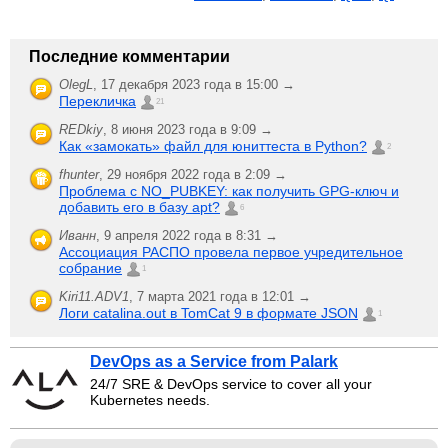
Последние комментарии
OlegL
,
17 декабря 2023 года в 15:00 →
Перекличка
21
REDkiy
,
8 июня 2023 года в 9:09 →
Как «замокать» файл для юниттеста в Python?
2
fhunter
,
29 ноября 2022 года в 2:09 →
Проблема с NO_PUBKEY: как получить GPG-ключ и
добавить его в базу apt?
6
Иванн
,
9 апреля 2022 года в 8:31 →
Ассоциация РАСПО провела первое учредительное
собрание
1
Kiri11.ADV1
,
7 марта 2021 года в 12:01 →
Логи catalina.out в TomCat 9 в формате JSON
1
DevOps as a Service from Palark
24/7 SRE & DevOps service to cover all your
Kubernetes needs.