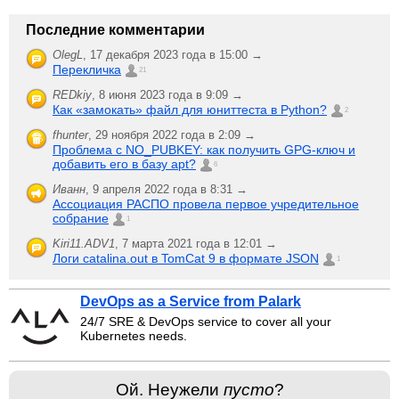
Последние комментарии
OlegL
,
17 декабря 2023 года в 15:00 →
Перекличка
21
REDkiy
,
8 июня 2023 года в 9:09 →
Как «замокать» файл для юниттеста в Python?
2
fhunter
,
29 ноября 2022 года в 2:09 →
Проблема с NO_PUBKEY: как получить GPG-ключ и
добавить его в базу apt?
6
Иванн
,
9 апреля 2022 года в 8:31 →
Ассоциация РАСПО провела первое учредительное
собрание
1
Kiri11.ADV1
,
7 марта 2021 года в 12:01 →
Логи catalina.out в TomCat 9 в формате JSON
1
DevOps as a Service from Palark
24/7 SRE & DevOps service to cover all your
Kubernetes needs.
Ой. Неужели
пусто
?